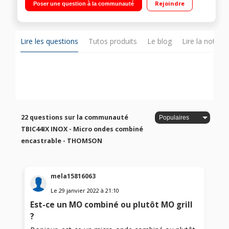
Rejoindre
Poser une question à la communauté
combinées, 13 menus préprogrammés 2 programmes de
décongélation - Verrouillage enfants
Lire les questions
Tutos produits
Le blog
Lire la notice
22 questions sur la communauté
TBIC44IX INOX - Micro ondes combiné
encastrable - THOMSON
mela15816063
Le
29 janvier 2022
à
21:10
Est-ce un MO combiné ou plutôt MO grill
?