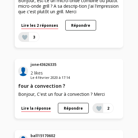
Bonjour, est-ce un micro-onde combiné ou plutôt
micro-onde grill ? A sa descrip-tion J'ai l'impression
que c'est plutôt un grill. Merci
Lire les 2 réponses
Répondre
3
jone43626335
2
likes
Le
4 février 2020
à
17:14
four à convection ?
Bonjour, C'est un four à convection ? Merci
Lire la réponse
Répondre
2
ball15170602