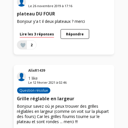
Le
26 novembre 2019
à
17:16
plateau DU FOUR
Bonjour y'a t il deux plateaux ? merci
Lire les 3 réponses
Répondre
2
AlixR1439
1
like
Le
12 février 2021
à
02:46
Question résolue
Grille réglable en largeur
Bonjour savez où je peux trouver des grilles
réglables en largeur (comme on voit sur la plupart
des fours) Car les grilles fournis tourne sur le
plateau et sont rondes ... merci !!!