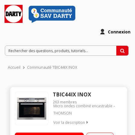
Connexion
Accueil
Communauté TBIC44IX INOX
TBIC44IX INOX
263
membres
Micro ondes combiné encastrable
THOMSON
Voir la description
Encastrable - Capacité de 44 litres Puissance totale : 3350 W -
Programme électronique 9 fonctions de cuisson, 4 fonctions