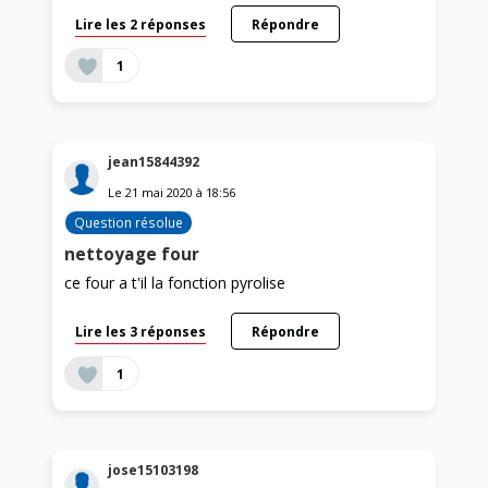
Lire les 2 réponses
Répondre
1
jean15844392
Le
21 mai 2020
à
18:56
Question résolue
nettoyage four
ce four a t'il la fonction pyrolise
Lire les 3 réponses
Répondre
1
jose15103198