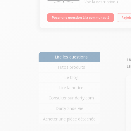
Voir la description
"Ecran de 55"" 139 cm - 100% 4K UHD Technologie 50
Rejoi
Poser une question à la communauté
Port CI+"
Lire les questions
18
LE
Tutos produits
Le blog
Lire la notice
Consulter sur darty.com
Darty 2nde Vie
Acheter une pièce détachée