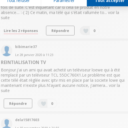
Tout refuser
Paramétrer
Tout accepter
après avoir cliqué sur "ÉTEINDRE". Cela peut se reproduire 2 ou 3
fois de suite. C'est inquiétant car si cela se produit en notre
absence.... :-( 2) Ce matin, ma télé qui s'était rallumée to...
voir la
suite
Lire les 2 réponses
Répondre
0
bibimarie37
Le
28 janvier 2020
à
11:23
REINTIALISATION TV
Bonjour.j'ai un ami qui avait acheté un teléviseur loewe qui à été
remplacé par un teléviseur TCL 55DC760X1.Le problème est que
cette télé était règlée avec iptv mis en place par la societe lowe qui
maintenant n'existe plus.N'ayant aucune notice, j'aimera...
voir la
suite
Répondre
0
dela15817603
Le
10 novembre 2019
à
21:56