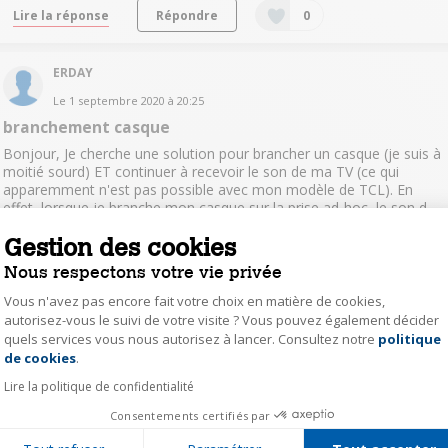
Lire la réponse
Répondre
0
ERDAY
Le
1 septembre 2020
à
20:25
branchement casque
Bonjour, Je cherche une solution pour brancher un casque (je suis à
moitié sourd) ET continuer à recevoir le son de ma TV (ce qui
apparemment n'est pas possible avec mon modèle de TCL). En
effet, lorsque je branche mon casque sur la prise ad-hoc, le son d...
voir la suite
Gestion des cookies
Nous respectons votre vie privée
Lire la réponse
Répondre
0
Vous n'avez pas encore fait votre choix en matière de cookies,
autorisez-vous le suivi de votre visite ? Vous pouvez également décider
ERDAY
quels services vous nous autorisez à lancer. Consultez notre
politique
Axeptio consent
Le
26 avril 2020
à
13:31
de cookies
.
Question résolue
Lire la politique de confidentialité
Qui veut bien venir à mon secours ?
Consentements certifiés par
Bonjour, Plusieurs questions : 1) ma télé se rallume toute seule