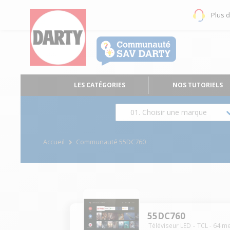
Plus 
LES CATÉGORIES
NOS TUTORIELS
01. Choisir une marque
Accueil
Communauté 55DC760
55DC760
Téléviseur LED
TCL
-
64
me