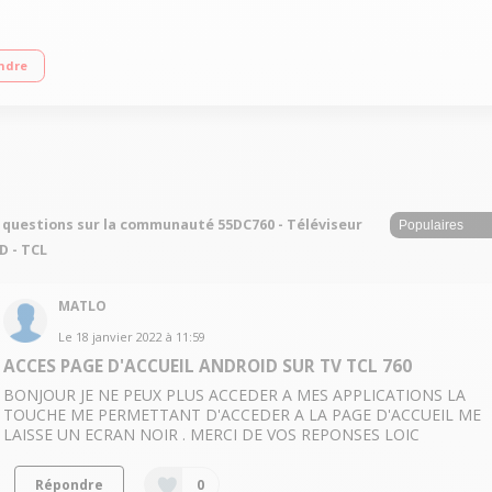
 Hz (PPI 1600 Hz) - Rétro éclairage LED Edge Smart Android TV, Wifi intégré, W
ndre
 questions sur la communauté 55DC760 - Téléviseur
D - TCL
MATLO
Le
18 janvier 2022
à
11:59
ACCES PAGE D'ACCUEIL ANDROID SUR TV TCL 760
BONJOUR JE NE PEUX PLUS ACCEDER A MES APPLICATIONS LA
TOUCHE ME PERMETTANT D'ACCEDER A LA PAGE D'ACCUEIL ME
LAISSE UN ECRAN NOIR . MERCI DE VOS REPONSES LOIC
Répondre
0