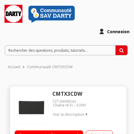
Connexion
Accueil
Communauté CMTX3CDW
CMTX3CDW
727
membres
Chaîne Hi-Fi
SONY
Voir la description
La qualité Sony Fonction Bass Boost pour accentuer les
basses Musique sans fil grâce au Bluetooth et au NFC