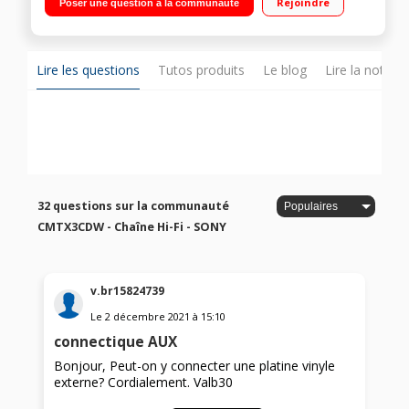
Rejoindre
Poser une question à la communauté
Compact et design élégant
Lire les questions
Tutos produits
Le blog
Lire la notice
32 questions sur la communauté
CMTX3CDW - Chaîne Hi-Fi - SONY
v.br15824739
Le
2 décembre 2021
à
15:10
connectique AUX
Bonjour, Peut-on y connecter une platine vinyle
externe? Cordialement. Valb30