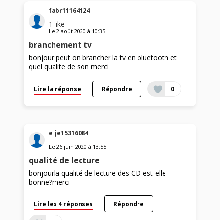
fabr11164124
1
like
Le
2 août 2020
à
10:35
branchement tv
bonjour peut on brancher la tv en bluetooth et
quel qualite de son merci
Lire la réponse
Répondre
0
e_je15316084
Le
26 juin 2020
à
13:55
qualité de lecture
bonjourla qualité de lecture des CD est-elle
bonne?merci
Lire les 4 réponses
Répondre