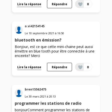
Lire la réponse
Répondre
0
o.vi42154145
Le
10 septembre 2021
à
16:50
bluetooth en émission?
Bonjour, est ce que cette mini-chaine peut aussi
émettre en blue tooth pour être connectée à une
enceinte? Merci
Lire la réponse
Répondre
0
bren15562475
Le
30 mars 2021
à
20:13
programmer les stations de radio
bonjourComment programmer les stations de