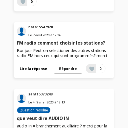
0
nata15547920
Le
7 avril 2020
à
12:26
FM radio comment choisir les stations?
Bonjour Peut-on selectioner des autres stations
radio FM hors ceux qui sont programmés? merci
Lire la réponse
Répondre
0
sant15373248
Le
4 février 2020
à
18:13
Question résolue
que veut dire AUDIO IN
audio In = branchement auxilliaire ? merci pour la