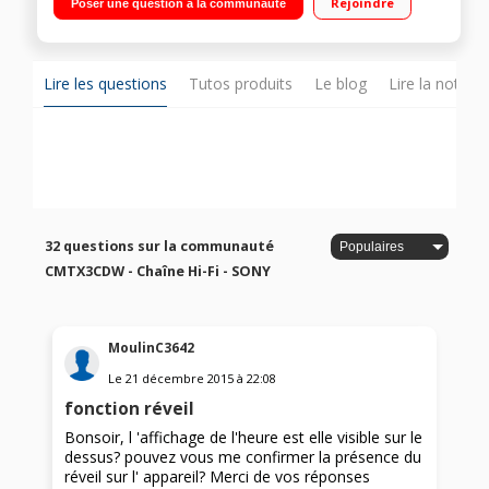
Rejoindre
Poser une question à la communauté
Compact et design élégant
Lire les questions
Tutos produits
Le blog
Lire la notice
32 questions sur la communauté
CMTX3CDW - Chaîne Hi-Fi - SONY
MoulinC3642
Le
21 décembre 2015
à
22:08
fonction réveil
Bonsoir, l 'affichage de l'heure est elle visible sur le
dessus? pouvez vous me confirmer la présence du
réveil sur l' appareil? Merci de vos réponses