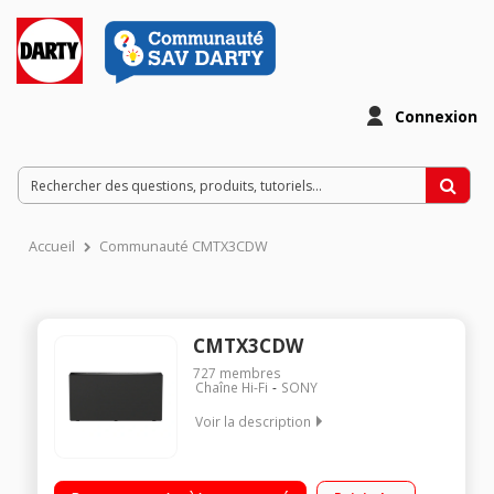
Connexion
Accueil
Communauté CMTX3CDW
CMTX3CDW
727
membres
Chaîne Hi-Fi
SONY
Voir la description
La qualité Sony Fonction Bass Boost pour accentuer les
basses Musique sans fil grâce au Bluetooth et au NFC