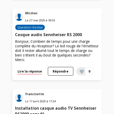
Micmac
Le
27 mai 2020
à
18:05
Question résolue
Casque audio Sennheiser RS 2000
Bonjour, Combien de temps pour une charge
complète du récepteur? Le led rouge de l'émetteur
doit il rester allumé tout le temps de charge ou
bien s'éteint il au bout de quelques secondes?
Merci.
Lire la réponse
Répondre
0
francisette
Le
17 avril 2020
à
17:24
Installation casque audio TV Sennheiser