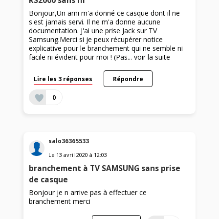
RS2000 sans fil
Bonjour,Un ami m'a donné ce casque dont il ne
s'est jamais servi. Il ne m'a donne aucune
documentation. J'ai une prise Jack sur TV
Samsung.Merci si je peux récupérer notice
explicative pour le branchement qui ne semble ni
facile ni évident pour moi ! (Pas...
voir la suite
Lire les 3 réponses
Répondre
0
salo36365533
Le
13 avril 2020
à
12:03
branchement à TV SAMSUNG sans prise
de casque
Bonjour je n arrive pas à effectuer ce
branchement merci