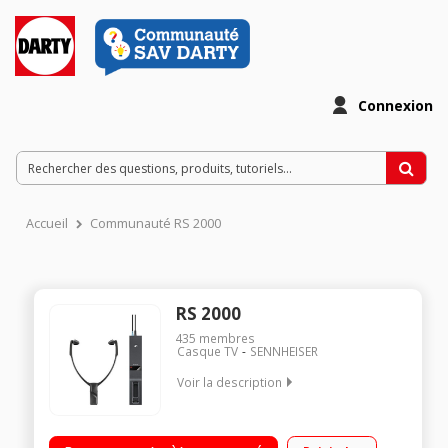
Connexion
Accueil
Communauté RS 2000
RS 2000
435
membres
Casque TV
SENNHEISER
Voir la description
Casque TV sans fil Autonomie 9h Transmission multi-
récepteur Casque arceau de type écouteurs