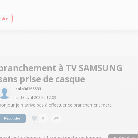
lti-récepteur Casque arceau de type écouteurs
ndre
branchement à TV SAMSUNG
sans prise de casque
salo36365533
Le
13 avril 2020
à
12:03
Bonjour je n arrive pas à effectuer ce branchement merci
0
Répondre
onsulter la réponse à la question branchement