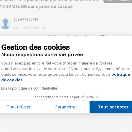
 TV SAMSUNG sans prise de casque
jose44253411
Le
14 avril 2020
à
13:12
il vous faut un embout avec 2 prises qui se branche sur la TV
malheureusement non livre avec l appareil moi je le possedais d un ancien
Gestion des cookies
appareil
Nous respectons votre vie privée
0
Répondre
Vous n'avez pas encore fait votre choix en matière de cookies,
autorisez-vous le suivi de votre visite ? Vous pouvez également décider
quels services vous nous autorisez à lancer. Consultez notre
politique
Axeptio consent
de cookies
.
1
Lire la politique de confidentialité
Consentements certifiés par
Tout refuser
Paramétrer
Tout accepter