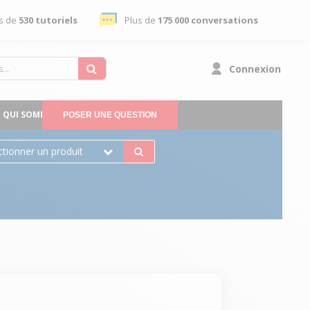
s de
530 tutoriels
Plus de
175 000 conversations
Connexion
QUI SOMMES-NOUS
POSER UNE QUESTION
ctionner un produit