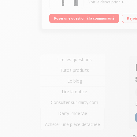
Voir la description
Casque TV sans fil Autonomie 9h Transmission mu
Rejoi
Poser une question à la communauté
Lire les questions
Tutos produits
Le blog
Lire la notice
Consulter sur darty.com
Darty 2nde Vie
Acheter une pièce détachée
C