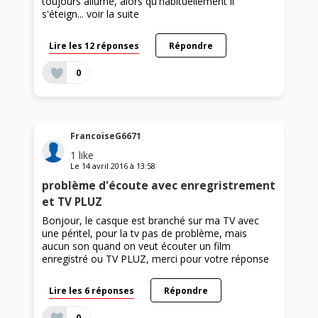
toujours allumé, alors qu'habituellement il
s'éteign...
voir la suite
Lire les 12 réponses
Répondre
0
FrancoiseG6671
1
like
Le
14 avril 2016
à
13:58
problème d'écoute avec enregristrement
et TV PLUZ
Bonjour, le casque est branché sur ma TV avec
une péritel, pour la tv pas de problème, mais
aucun son quand on veut écouter un film
enregistré ou TV PLUZ, merci pour votre réponse
Lire les 6 réponses
Répondre
0