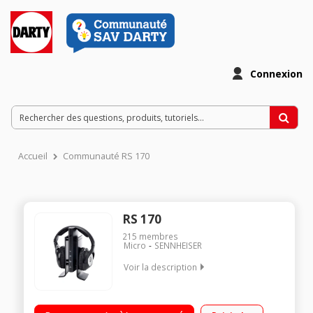
Connexion
Accueil
Communauté RS 170
RS 170
215
membres
Micro
SENNHEISER
Voir la description
Casque Hi-Fi sans fil / Casque de type fermé - Portée jusqu'à
80 m / 2 fonctions d'écoute : Dynamic Bass et Surround Sound