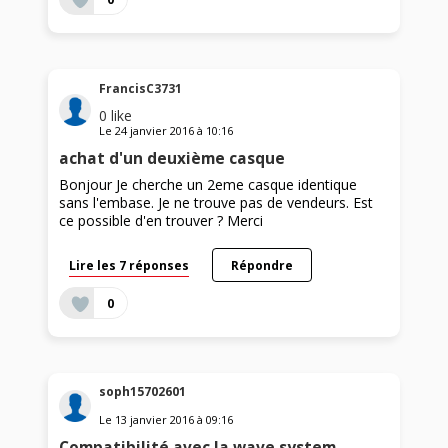
FrancisC3731
0
like
Le
24 janvier 2016
à
10:16
achat d'un deuxième casque
Bonjour Je cherche un 2eme casque identique
sans l'embase. Je ne trouve pas de vendeurs. Est
ce possible d'en trouver ? Merci
Lire les 7 réponses
Répondre
0
soph15702601
Le
13 janvier 2016
à
09:16
Compatibilité avec la wave system