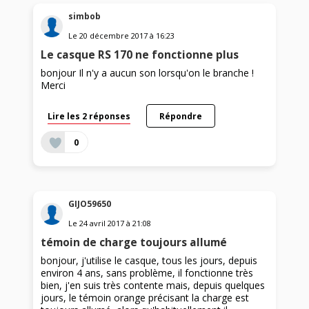
simbob
Le
20 décembre 2017
à
16:23
Le casque RS 170 ne fonctionne plus
bonjour Il n'y a aucun son lorsqu'on le branche !
Merci
Lire les 2 réponses
Répondre
0
GIJO59650
Le
24 avril 2017
à
21:08
témoin de charge toujours allumé
bonjour, j'utilise le casque, tous les jours, depuis
environ 4 ans, sans problème, il fonctionne très
bien, j'en suis très contente mais, depuis quelques
jours, le témoin orange précisant la charge est