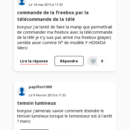
Le
14 mai 2015
à
11:53
commande de la freebox par la
télécommande de la télé
bonjour j'ai tenté de faire la manip que permettrait
de commander ma freebox avec la télécommande
de la télé je n'y suis pas arrivé ma freebox (player)
semble avoir comme N° de modèle F-HD06DA
Merci
Lire la réponse
Répondre
0
papillon1000
Le
9 février 2015
à
11:33
temoin lumineux
bonjour j'aimerais savoir comment éteindre le
témoin lumineux lorsque le temeviseur est à l'arrêt
? merci