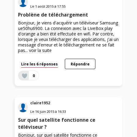
Le
1 août 2015
à
17:55
Problène de téléchargement
Bonjour, Je viens d'acquérir un téléviseur Samsung
ue50hu6900. La connexion avec la LiveBox play
d'orange a bien été effectuée en wifi. Par contre,
lorsque je veux télécharger des applications, j'ai un
message d'erreur et le téléchargement ne se fait
pas...
voir la suite
Lire les 6 réponses
Répondre
0
claire1952
Le
16 juin 2015
à
16:33
Sur quel satellite fonctionne ce
téléviseur ?
Bonjour, sur quel satellite fonctionne ce