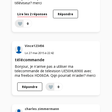
téléviseur? merci
Lire les 2 réponses
Répondre
0
Vince123456
Le
27 mai 2015
à
22:42
télécommande
Bonjour, Je n'arrive pas a utiliser ma
telecommande de television UE50HU6900 avec
ma freebox HD06DA. Qqn pourrait m'aider? merci
Répondre
0
charles.zimmermann