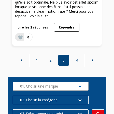
qu'elle soit optimale. Ne plus avoir cet effet sitcom
lorsque je visionne des films. Est il possible de
desactiver le clear motion rate ? Merci pour vos
repons...
voir la suite
Lire les 2 réponses
Répondre
0
1
2
3
4
01. Choisir une marque
02. Choisir la catégorie
03. Sélectionner un produit