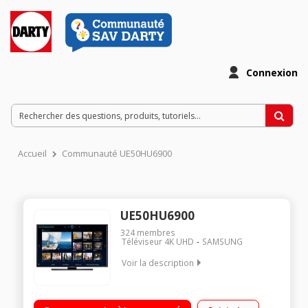
Connexion
Accueil
Communauté UE50HU6900
UE50HU6900
324
membres
Téléviseur 4K UHD
SAMSUNG
Voir la description
Ecran de 125 cm (50") - 100% UHD/4K / Rétro-éclairage LED
Edge Micro-Dimming, Quad Core / Technologie 50Hz (CMR