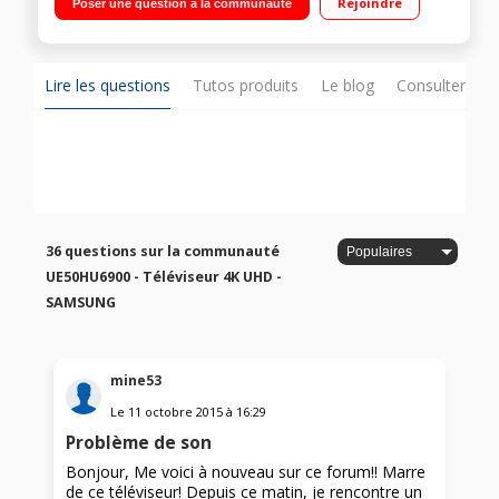
Rejoindre
Poser une question à la communauté
200Hz), Smart TV, Wi-Fi / S Recommandation, Commande
vocale et Quad Screen
Lire les questions
Tutos produits
Le blog
Consulter sur
36 questions sur la communauté
UE50HU6900 - Téléviseur 4K UHD -
SAMSUNG
mine53
Le
11 octobre 2015
à
16:29
Problème de son
Bonjour, Me voici à nouveau sur ce forum!! Marre
de ce téléviseur! Depuis ce matin, je rencontre un