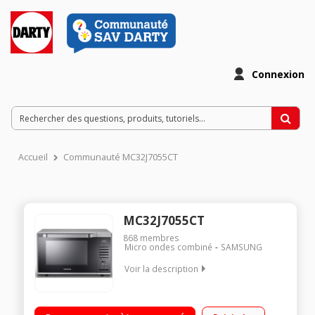
Connexion
Accueil
Communauté MC32J7055CT
MC32J7055CT
868
membres
Micro ondes combiné
SAMSUNG
Voir la description
Diamètre plateau 34,5 cm - Capacité 32 l. Puissance 900 W /
Gril 1500 W / Four 2100 W Programmateur électronique - Porte