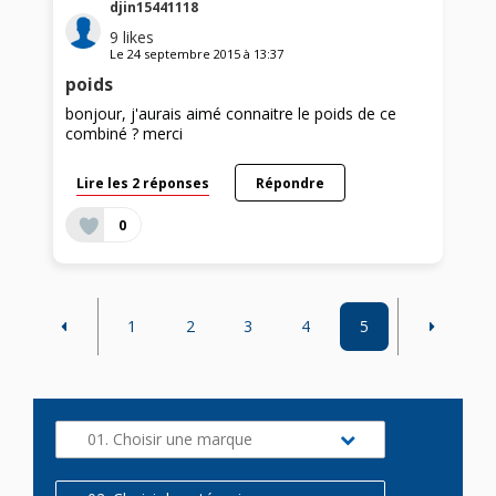
djin15441118
9
likes
Le
24 septembre 2015
à
13:37
poids
bonjour, j'aurais aimé connaitre le poids de ce
combiné ? merci
Lire les 2 réponses
Répondre
0
1
2
3
4
5
01. Choisir une marque