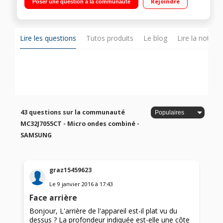
Rejoindre
Poser une question à la communauté
abattante Smart sensor - Plat croustilleur - Cavité céramique
émaillée
Lire les questions
Tutos produits
Le blog
Lire la notice
43 questions sur la communauté
MC32J7055CT - Micro ondes combiné -
SAMSUNG
graz15459623
Le
9 janvier 2016
à
17:43
Face arrière
Bonjour, L'arrière de l'appareil est-il plat vu du
dessus ? La profondeur indiquée est-elle une côte