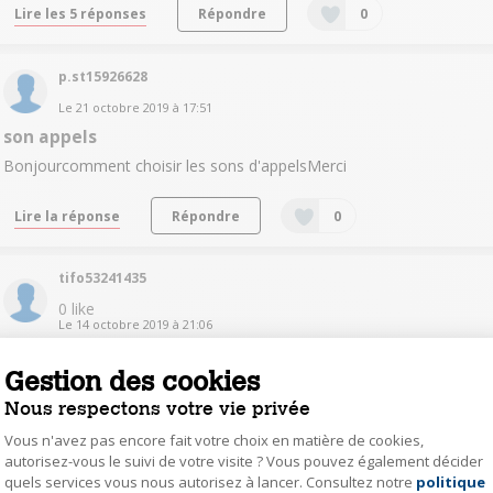
Lire les 5 réponses
Répondre
0
p.st15926628
Le
21 octobre 2019
à
17:51
son appels
Bonjourcomment choisir les sons d'appelsMerci
Lire la réponse
Répondre
0
tifo53241435
0
like
Le
14 octobre 2019
à
21:06
chargeur sur prise française ou avec un adaptateur
Gestion des cookies
bonjourest ce un chargeur francais ou y a t il unadaptateur piur le
brancher dur une prise francaise?merci
Nous respectons votre vie privée
Vous n'avez pas encore fait votre choix en matière de cookies,
Lire les 8 réponses
Répondre
0
autorisez-vous le suivi de votre visite ? Vous pouvez également décider
quels services vous nous autorisez à lancer. Consultez notre
politique
Axeptio consent