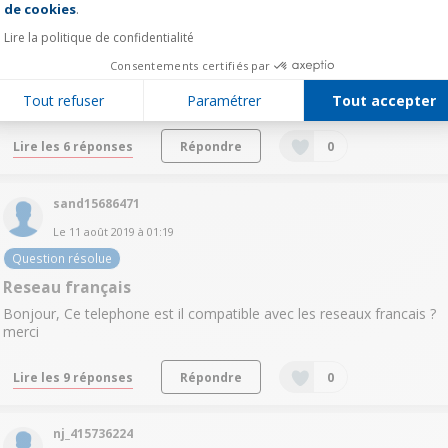
de cookies
.
Jord15668441
Lire la politique de confidentialité
Le
24 août 2019
à
14:31
Consentements certifiés par
Bonjours
Tout refuser
Paramétrer
Tout accepter
Bonjours c'est une copie ?
Lire les 6 réponses
Répondre
0
sand15686471
Le
11 août 2019
à
01:19
Question résolue
Reseau français
Bonjour, Ce telephone est il compatible avec les reseaux francais ?
merci
Lire les 9 réponses
Répondre
0
nj_415736224