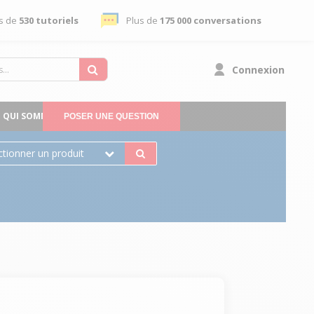
s de
530 tutoriels
Plus de
175 000 conversations
Connexion
QUI SOMMES-NOUS
POSER UNE QUESTION
ctionner un produit