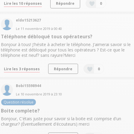
Lire les 10 réponses
Répondre
0
eldo15213627
Le
11 novembre 2019
à
00:40
Téléphone débloqué tous opérateurs?
Bonjour à tous! J'hésite à acheter le téléphone. J'aimerai savoir si le
téléphone est débloqué pour tous les opérateurs ? Est-ce que le
téléphone est neuf? sans rayure?Merci
Lire les 3 réponses
Répondre
0
Bobi15598944
Le
10 novembre 2019
à
23:10
Question résolue
Boite complete?
Bonjour, C'étais juste pour savoir si la boite est comprise d'un
chargeur? (Éventuellement d'écouteurs) merci