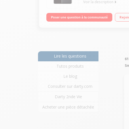
Voir la description
OS Android - 64Go de ROM, 4Go de RAM Écran tacti
Rejoi
Poser une question à la communauté
Lire les questions
61
S
Tutos produits
Le blog
Consulter sur darty.com
Darty 2nde Vie
Acheter une pièce détachée