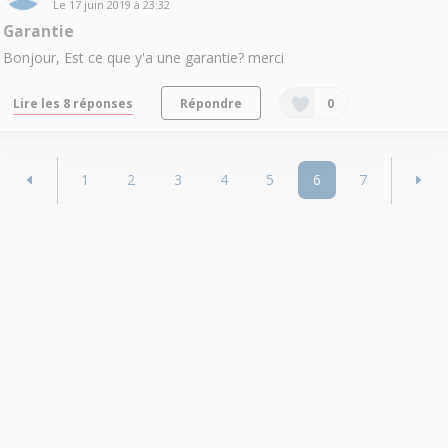
Le
17 juin 2019
à
23:32
Garantie
Bonjour, Est ce que y'a une garantie? merci
Lire les 8 réponses
Répondre
0
1
2
3
4
5
6
7