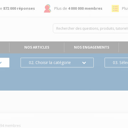
de
872 000 réponses
Plus de
4 000 000 membres
Plu
NOS ARTICLES
NOS ENGAGEMENTS
02. Choisir la catégorie
03. Séle
894
membres