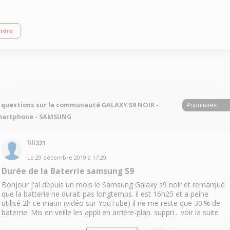
le 5,8'' (14,7 cm) - Quad HD+ 2960 x 1440 pixels Processeur huit-cœurs Appa
ndre
 questions sur la communauté GALAXY S9 NOIR -
martphone - SAMSUNG
lili321
Le
29 décembre 2019
à
17:29
Durée de la Baterrie samsung S9
Bonjour j'ai depuis un mois le Samsung Galaxy s9 noir et remarqué
que la batterie ne durait pas longtemps. il est 16h25 et a peine
utilisé 2h ce matin (vidéo sur YouTube) il ne me reste que 30'% de
baterrie. Mis en veille les appli en arrière-plan. suppri...
voir la suite