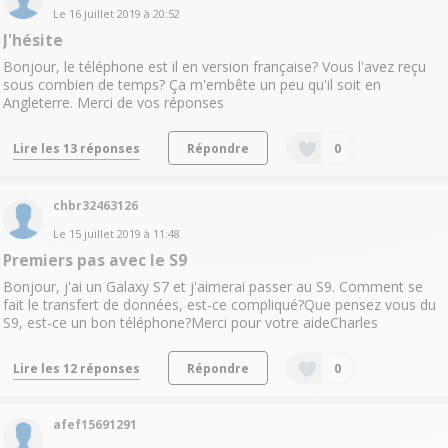
Le
16 juillet 2019
à
20:52
J'hésite
Bonjour, le téléphone est il en version française? Vous l'avez reçu
sous combien de temps? Ça m'embête un peu qu'il soit en
Angleterre. Merci de vos réponses
Lire les 13 réponses
Répondre
0
chbr32463126
Le
15 juillet 2019
à
11:48
Premiers pas avec le S9
Bonjour, j'ai un Galaxy S7 et j'aimerai passer au S9. Comment se
fait le transfert de données, est-ce compliqué?Que pensez vous du
S9, est-ce un bon téléphone?Merci pour votre aideCharles
Lire les 12 réponses
Répondre
0
afef15691291