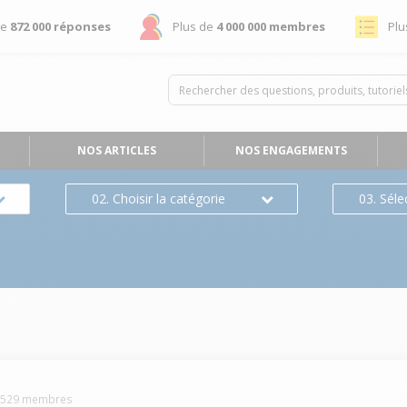
de
872 000 réponses
Plus de
4 000 000 membres
Plu
NOS ARTICLES
NOS ENGAGEMENTS
02. Choisir la catégorie
03. Séle
3529
membres