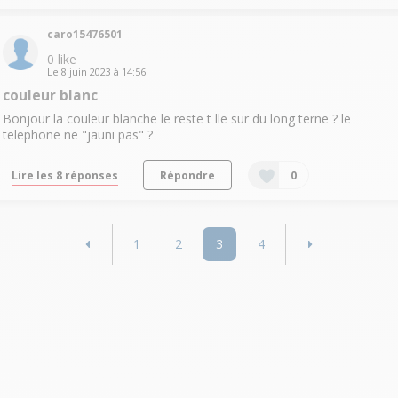
caro15476501
0
like
Le
8 juin 2023
à
14:56
couleur blanc
Bonjour la couleur blanche le reste t lle sur du long terne ? le
telephone ne "jauni pas" ?
Lire les 8 réponses
Répondre
0
1
2
3
4