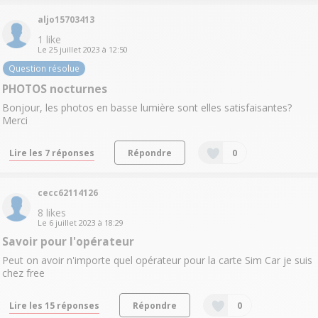
aljo15703413
1
like
Le
25 juillet 2023
à
12:50
Question résolue
PHOTOS nocturnes
Bonjour, les photos en basse lumière sont elles satisfaisantes?
Merci
Lire les 7 réponses
Répondre
0
cecc62114126
8
likes
Le
6 juillet 2023
à
18:29
Savoir pour l'opérateur
Peut on avoir n'importe quel opérateur pour la carte Sim Car je suis
chez free
Lire les 15 réponses
Répondre
0