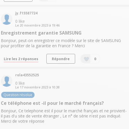
jy.f15587724
0
like
Le
20 novembre 2023
à
19:46
Enregistrement garantie SAMSUNG
Bonjour, peut-on enregistrer ce modèle sur le site de SAMSUNG
pour profiter de la garantie en France ? Merci
Lire les 2 réponses
Répondre
0
rola43552525
0
like
Le
17 novembre 2023
à
10:38
Question résolue
Ce téléphone est -il pour le marché français?
Bonjour, Ce telephone est il pour le marché français et ne provient-
il pas d'u site de vente étranger , Le n° de série n'est pas indiqué.
Merci de votre réponse