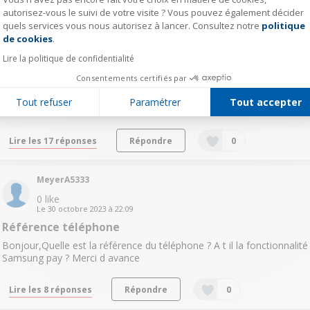
Lire les 8 réponses
Répondre
0
autorisez-vous le suivi de votre visite ? Vous pouvez également décider
quels services vous nous autorisez à lancer. Consultez notre
politique
Axeptio consent
de cookies
.
remi15127498
Lire la politique de confidentialité
0
like
Le
12 novembre 2023
à
14:04
Consentements certifiés par
compatibilité
Tout refuser
Paramétrer
Tout accepter
Bonjour je voudrais savoir si c'est une version européenne ?
Lire les 17 réponses
Répondre
0
MeyerA5333
0
like
Le
30 octobre 2023
à
22:09
Référence téléphone
Bonjour,Quelle est la référence du téléphone ? A t il la fonctionnalité
Samsung pay ? Merci d avance
Lire les 8 réponses
Répondre
0