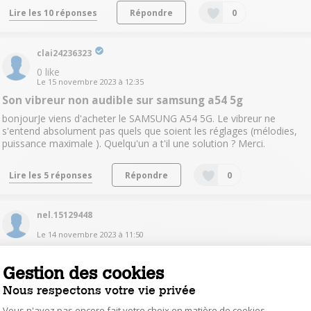
Lire les 10 réponses
Répondre
0
clai24236323
0
like
Le
15 novembre 2023
à
12:35
Son vibreur non audible sur samsung a54 5g
bonjourJe viens d'acheter le SAMSUNG A54 5G. Le vibreur ne
s'entend absolument pas quels que soient les réglages (mélodies,
puissance maximale ). Quelqu'un a t'il une solution ? Merci.
Lire les 5 réponses
Répondre
0
nel.15129448
Le
14 novembre 2023
à
11:50
Compabilité
Gestion des cookies
Bonjour, ce smarphone est il compatible avec les applications
Européenne ( paiement ect) Merci.
Nous respectons votre vie privée
Vous n'avez pas encore fait votre choix en matière de cookies,