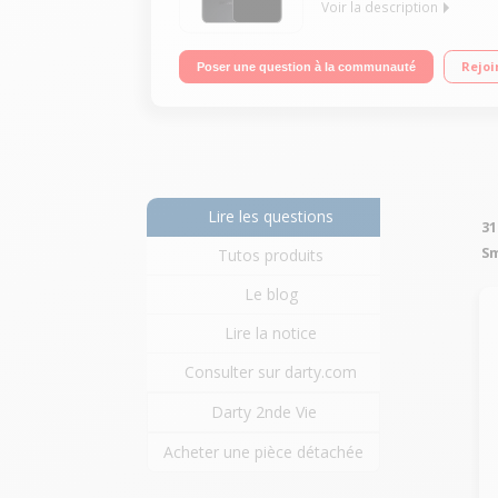
Voir la description
"Android 13 - 128 Go ROM + 8 Go RAM Ecran 6,4"" 
Rejoi
Poser une question à la communauté
Lire les questions
31
S
Tutos produits
Le blog
Lire la notice
Consulter sur darty.com
Darty 2nde Vie
Acheter une pièce détachée