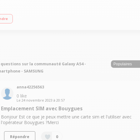
Super AMOLED Processeur : Exynos 1380 Triple capteur arrière"
ndre
 questions sur la communauté Galaxy A54 -
martphone - SAMSUNG
anna42256563
0
like
Le
24 novembre 2023
à
20:57
Emplacement SIM avec Bouygues
Bonjour Est ce que je peux mettre une carte sim et l'utiliser avec
l'opérateur Bouygues ?Merci
Répondre
0