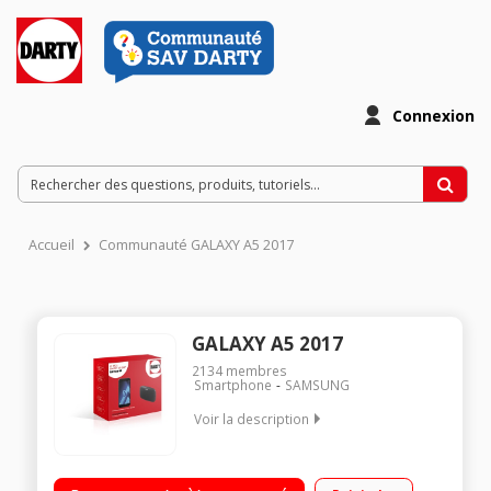
Connexion
Accueil
Communauté GALAXY A5 2017
GALAXY A5 2017
2134
membres
Smartphone
SAMSUNG
Voir la description
Mobile sous Android 6.0 - Marshmallow - 4G Ecran tactile 13.2
cm (5,2") - Super Amoled HD 1920 X 1080 pixels Processeur