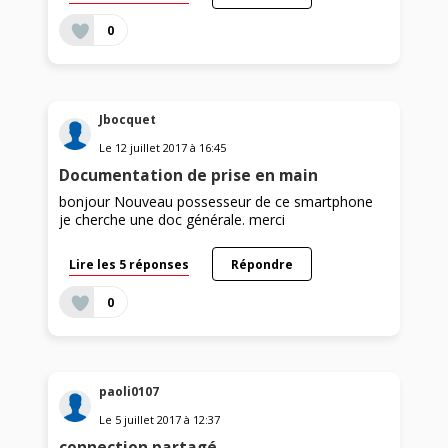
0
Jbocquet
Le
12 juillet 2017
à
16:45
Documentation de prise en main
bonjour Nouveau possesseur de ce smartphone
je cherche une doc générale. merci
Lire les 5 réponses
Répondre
0
paoli0107
Le
5 juillet 2017
à
12:37
connection partagé