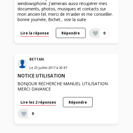
windowsphone. J'aimerais aussi récupérer mes
documents, photos, musiques et contacts sur
mon ancien tel. merci de m'aider et me conseiller.
bonne journée, Bichet...
voir la suite
Lire la réponse
Répondre
0
BETTAN
Le
23 juillet 2017
à
20:47
NOTICE UTILISATION
BONJOUR RECHERCHE MANUEL UTILISATION
MERCI DAVANCE
Lire les 2 réponses
Répondre
0