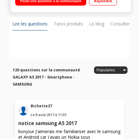
Rejoindre
Poser une question à la communauté
octa-cour 1,9GHz - 32Go de mémoire Appareil photo 16
mégapixels - Avec Enceinte bluetooth Samsung Level Box Slim
Lire les questions
Tutos produits
Le blog
Consulter sur
120 questions sur la communauté
GALAXY A5 2017 - Smartphone -
SAMSUNG
Bichette37
Le
8 août 2017
à
11:05
notice samsung A5 2017
bonjour J'aimerais me familiariser avec le samsung
et Android car j'avais un Nokia sous