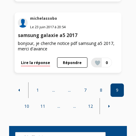
michelassobo
Le
23 juin 2017
à
20:54
samsung galaxie a5 2017
bonjour, je cherche notice pdf samsung a5 2017,
merci d'avance
Lire la réponse
Répondre
0
1
...
...
7
8
9
10
11
...
...
12