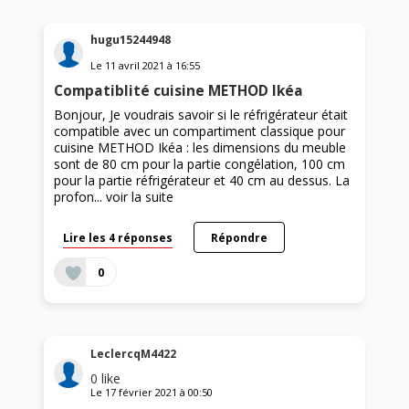
hugu15244948
Le
11 avril 2021
à
16:55
Compatiblité cuisine METHOD Ikéa
Bonjour, Je voudrais savoir si le réfrigérateur était
compatible avec un compartiment classique pour
cuisine METHOD Ikéa : les dimensions du meuble
sont de 80 cm pour la partie congélation, 100 cm
pour la partie réfrigérateur et 40 cm au dessus. La
profon...
voir la suite
Lire les 4 réponses
Répondre
0
LeclercqM4422
0
like
Le
17 février 2021
à
00:50