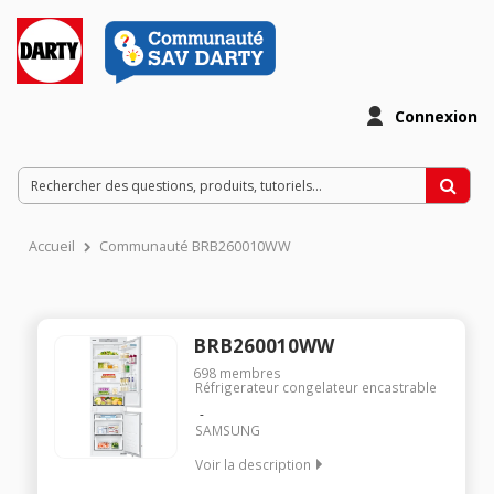
Connexion
Accueil
Communauté BRB260010WW
BRB260010WW
698
membres
Réfrigerateur congelateur encastrable
SAMSUNG
Voir la description
Encastrable - Volume 270L - 177.5x54.0x55.0 cm - Classe G -