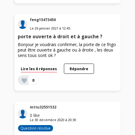
feng15473450
Le
26 janvier 2021
à
12:45
porte ouverte à droit et à gauche ?
Bonjour je voudrais confirmer, la porte de ce frigo
peut être ouverte à gauche ou à droite , les deux
sens tous sont ok ?
Lire les 6 réponses
Répondre
0
mttu32551532
0
like
Le
30 décembre 2020
à
20:30
Question résolue