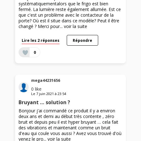
systématiquementalors que le frigo est bien
fermé. La lumière reste également allumée. Est ce
que c'est un problème avec le contacteur de la
porte? Où est il situe dans ce modèle? Peut il être
changé ? Merci pour...
voir la suite
Lire les 2 réponses
Répondre
0
mega44231656
0
like
Le
7 juin 2021
à
23:54
Bruyant … solution ?
Bonjour j'ai commandé ce produit il y a environ
deux ans et demi au début très contente , zéro
bruit et depuis peu il est hyper bruyant … cela fait
des vibrations et maintenant comme un bruit
d'eau qui coule vous aussi ? Avez vous trouvé d'où
venez le pro...
voir la suite