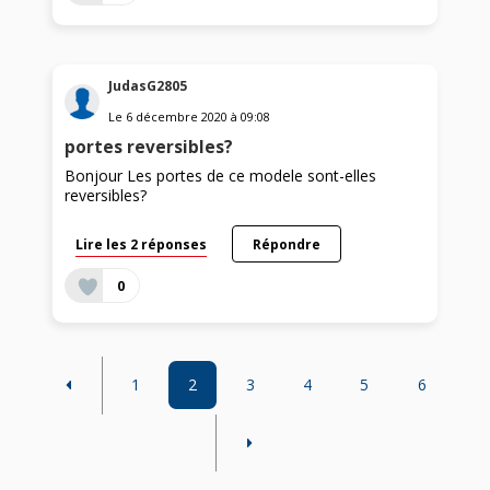
JudasG2805
Le
6 décembre 2020
à
09:08
portes reversibles?
Bonjour Les portes de ce modele sont-elles
reversibles?
Lire les 2 réponses
Répondre
0
1
2
3
4
5
6