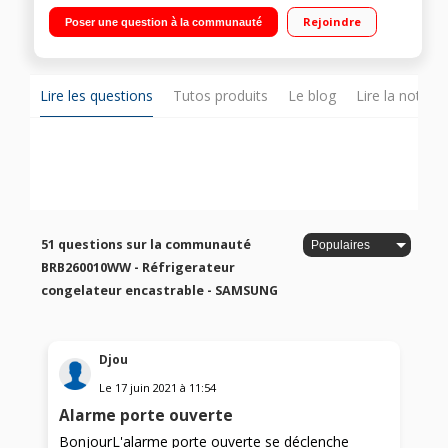
36dB Réfrigérateur à Froid ventilé 196L Congélateur 74L
Rejoindre
Poser une question à la communauté
Fixation de l'habillage sur glissières
Lire les questions
Tutos produits
Le blog
Lire la notice
51 questions sur la communauté
BRB260010WW - Réfrigerateur
congelateur encastrable - SAMSUNG
Djou
Le
17 juin 2021
à
11:54
Alarme porte ouverte
BonjourL'alarme porte ouverte se déclenche