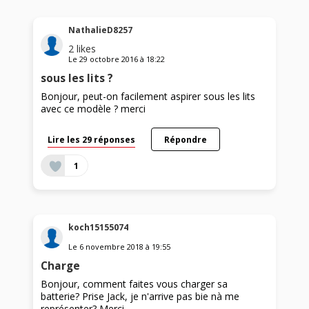
NathalieD8257
2
likes
Le
29 octobre 2016
à
18:22
sous les lits ?
Bonjour, peut-on facilement aspirer sous les lits
avec ce modèle ? merci
Lire les 29 réponses
Répondre
1
koch15155074
Le
6 novembre 2018
à
19:55
Charge
Bonjour, comment faites vous charger sa
batterie? Prise Jack, je n'arrive pas bie nà me
représenter? Merci