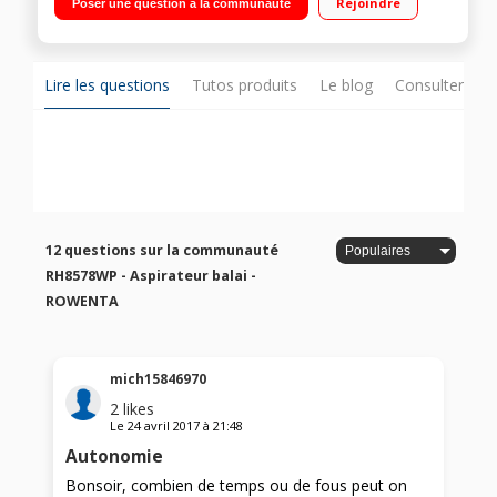
Rejoindre
Poser une question à la communauté
cyclonique
Lire les questions
Tutos produits
Le blog
Consulter sur
12 questions sur la communauté
RH8578WP - Aspirateur balai -
ROWENTA
mich15846970
2
likes
Le
24 avril 2017
à
21:48
Autonomie
Bonsoir, combien de temps ou de fous peut on