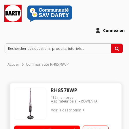
Connexion
Accueil
Communauté RH8578WP
RH8578WP
412
membres
Aspirateur balai
ROWENTA
Voir la description
Puissance 24 volts - Autonomie 45 minutes 2 vitesses de
fonctionnement Brosse Delta Air Force Technologie