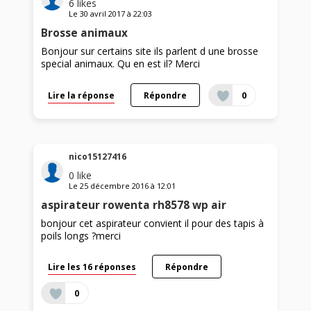
6
likes
Le
30 avril 2017
à
22:03
Brosse animaux
Bonjour sur certains site ils parlent d une brosse
special animaux. Qu en est il? Merci
Lire la réponse
Répondre
0
nico15127416
0
like
Le
25 décembre 2016
à
12:01
aspirateur rowenta rh8578 wp air
bonjour cet aspirateur convient il pour des tapis à
poils longs ?merci
Lire les 16 réponses
Répondre
0