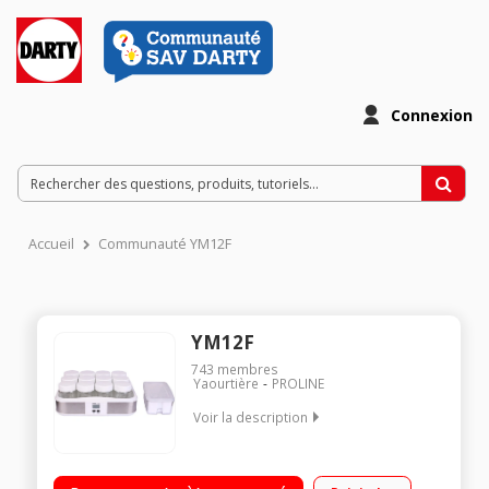
Connexion
Accueil
Communauté YM12F
YM12F
743
membres
Yaourtière
PROLINE
Voir la description
Yaourtière Grande capacité : 12 pots 200 ml Ecran LCD -
Minuterie Bac fromage blanc