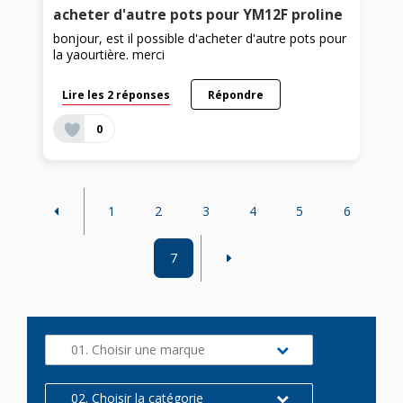
acheter d'autre pots pour YM12F proline
bonjour, est il possible d'acheter d'autre pots pour
la yaourtière. merci
Lire les 2 réponses
Répondre
0
1
2
3
4
5
6
7
01. Choisir une marque
02. Choisir la catégorie