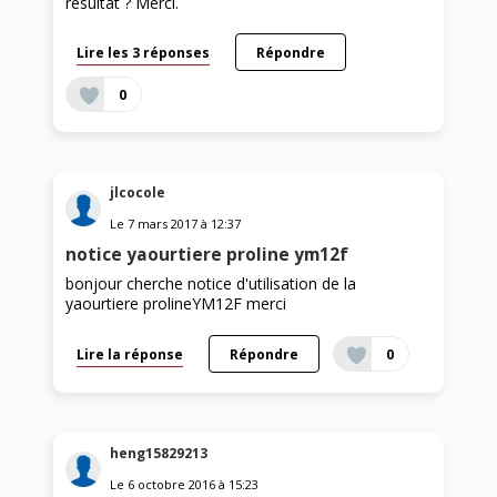
résultat ? Merci.
Lire les 3 réponses
Répondre
0
jlcocole
Le
7 mars 2017
à
12:37
notice yaourtiere proline ym12f
bonjour cherche notice d'utilisation de la
yaourtiere prolineYM12F merci
Lire la réponse
Répondre
0
heng15829213
Le
6 octobre 2016
à
15:23