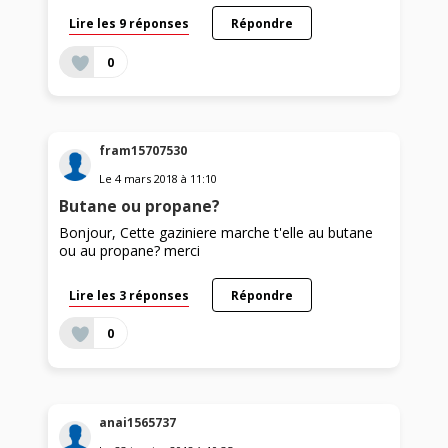
Lire les 9 réponses
Répondre
0
fram15707530
Le
4 mars 2018
à
11:10
Butane ou propane?
Bonjour, Cette gaziniere marche t'elle au butane
ou au propane? merci
Lire les 3 réponses
Répondre
0
anai1565737