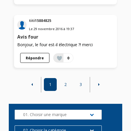
titi15884825
Le
29 novembre 2016
à
19:37
Avis four
Bonjour, le four est-il électrique ?! merci
Répondre
0
1
2
3
01. Choisir une marque
02. Choisir la catégorie