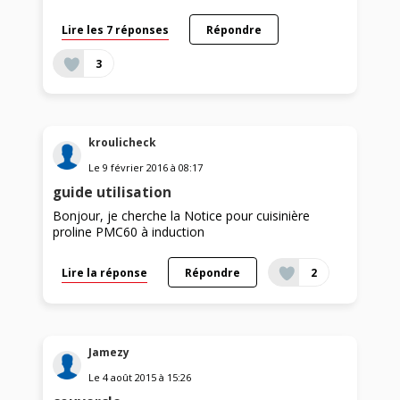
Lire les 7 réponses
Répondre
3
kroulicheck
Le
9 février 2016
à
08:17
guide utilisation
Bonjour, je cherche la Notice pour cuisinière
proline PMC60 à induction
Lire la réponse
Répondre
2
Jamezy
Le
4 août 2015
à
15:26