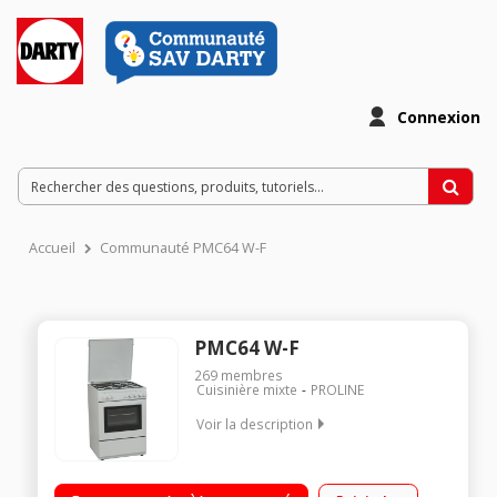
Connexion
Accueil
Communauté PMC64 W-F
PMC64 W-F
269
membres
Cuisinière mixte
PROLINE
Voir la description
Largeur 60 cm - Table de cuisson mixte (gaz + électrique) 3
foyers jusqu'à 3000 W Capacité du four 61 L - Nettoyage