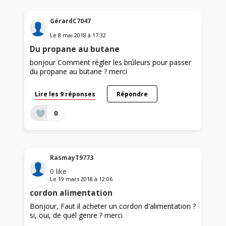
GérardC7047
Le
8 mai 2018
à
17:32
Du propane au butane
bonjour Comment régler les brûleurs pour passer
du propane au butane ? merci
Lire les 9 réponses
Répondre
0
RasmayT9773
0
like
Le
19 mars 2018
à
12:06
cordon alimentation
Bonjour, Faut il acheter un cordon d'alimentation ?
si, oui, de quel genre ? merci