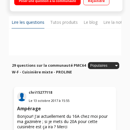
Rejoindre
Poser une question à la communauté
manuel Four cuisson par convection
Lire les questions
Tutos produits
Le blog
Lire la notice
29 questions sur la communauté PMC64
W-F - Cuisinière mixte - PROLINE
chri15277118
Le
13 octobre 2017
à
15:55
Ampérage
Bonjour! J'ai actuellement du 16A chez moi pour
ma gazinière ; si je mets du 20A pour cette
cuisinière est ça ira ? Merci