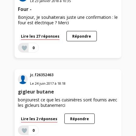
Le
23 janvier 2018
à
10:35
Four -
Bonjour, Je souhaiterais juste une confirmation : le
four est électrique ? Merci
Lire les 27 réponses
Répondre
0
jc.f26352463
Le
24 juin 2017
à
18:18
gigleur butane
bonjourest ce que les cuisinières sont fournis avec
les gicleurs butanemerci
Lire les 2 réponses
Répondre
0