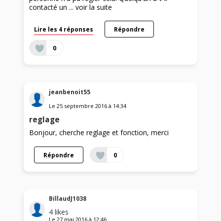
contacté un ...
voir la suite
Lire les 4 réponses
Répondre
0
jeanbenoit55
Le
25 septembre 2016
à
14:34
reglage
Bonjour, cherche reglage et fonction, merci
Répondre
0
BillaudJ1038
4
likes
Le
27 mai 2016
à
12:46