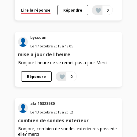
Lire la réponse
Répondre
0
byssoun
Le
17 octobre 2015
à
18:05
mise a jour de l heure
Bonjour l heure ne se remet pas a jour Merci
Répondre
0
alai15328580
Le
13 octobre 2015
à
20:52
combien de sondes exterieur
Bonjour, combien de sondes exterieures possede
elle? merci