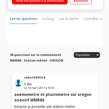
Rejoindre
Poser une question à la communauté
Lire les questions
Le blog
Lire la notice
Consulter sur d
38 questions sur la communauté
WMR86 - Station météo - OREGON
zebu16441616
0
like
Le
16 mars 2017
à
16:53
anemometre et pluviometre sur oregon
scientif WMR86
bonjour je possede une station meteo