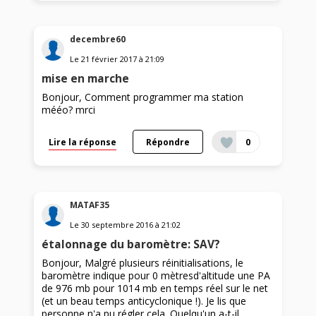
decembre60
Le
21 février 2017
à
21:09
mise en marche
Bonjour, Comment programmer ma station
mééo? mrci
Lire la réponse
Répondre
0
MATAF35
Le
30 septembre 2016
à
21:02
étalonnage du baromètre: SAV?
Bonjour, Malgré plusieurs réinitialisations, le
baromètre indique pour 0 mètresd'altitude une PA
de 976 mb pour 1014 mb en temps réel sur le net
(et un beau temps anticyclonique !). Je lis que
personne n'a pu régler cela. Quelqu'un a-t-il