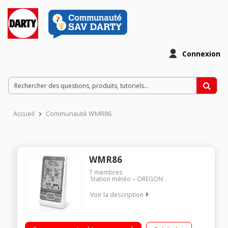
Connexion
Accueil
Communauté WMR86
WMR86
7
membres
Station météo
OREGON
Voir la description
Station météo pro complète Anémomètre girouette
Pluviomètre Histogramme pression