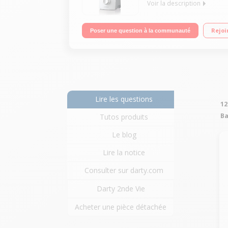
Voir la description
Capacité brute 2 L - Puissance 800 Watts Bol en v
Rejoi
Poser une question à la communauté
Lire les questions
12
Ba
Tutos produits
Le blog
Lire la notice
Consulter sur darty.com
Darty 2nde Vie
Acheter une pièce détachée