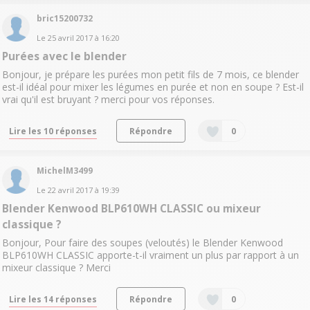
bric15200732
Le
25 avril 2017
à
16:20
Purées avec le blender
Bonjour, je prépare les purées mon petit fils de 7 mois, ce blender
est-il idéal pour mixer les légumes en purée et non en soupe ? Est-il
vrai qu'il est bruyant ? merci pour vos réponses.
Lire les 10 réponses
Répondre
0
MichelM3499
Le
22 avril 2017
à
19:39
Blender Kenwood BLP610WH CLASSIC ou mixeur
classique ?
Bonjour, Pour faire des soupes (veloutés) le Blender Kenwood
BLP610WH CLASSIC apporte-t-il vraiment un plus par rapport à un
mixeur classique ? Merci
Lire les 14 réponses
Répondre
0