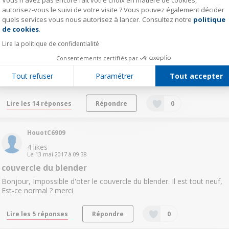
autorisez-vous le suivi de votre visite ? Vous pouvez également décider
styl56145151
quels services vous nous autorisez à lancer. Consultez notre
politique
Axeptio consent
de cookies
.
Le
13 juillet 2019
à
21:23
Question résolue
Lire la politique de confidentialité
Glace pilée
Consentements certifiés par
Bonjour, ce blender est il capable de moudre de la’ glace pilée ?
Tout refuser
Paramétrer
Tout accepter
Merci !
Lire les 14 réponses
Répondre
0
HouotC6909
4
likes
Le
13 mai 2017
à
09:38
couvercle du blender
Bonjour, Impossible d'oter le couvercle du blender. Il est tout neuf,
Est-ce normal ? merci
Lire les 5 réponses
Répondre
0