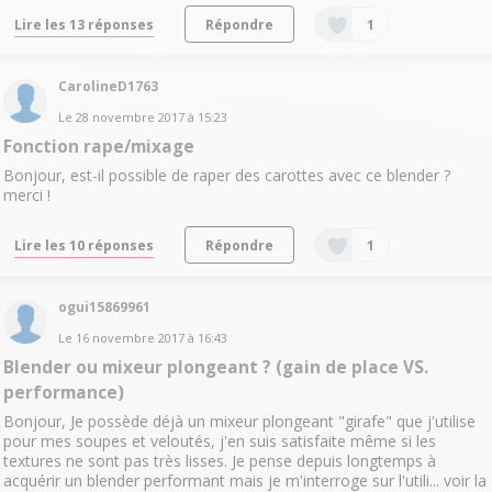
Lire les 13 réponses
Répondre
1
CarolineD1763
Le
28 novembre 2017
à
15:23
Fonction rape/mixage
Bonjour, est-il possible de raper des carottes avec ce blender ?
merci !
Lire les 10 réponses
Répondre
1
ogui15869961
Le
16 novembre 2017
à
16:43
Blender ou mixeur plongeant ? (gain de place VS.
performance)
Bonjour, Je possède déjà un mixeur plongeant "girafe" que j'utilise
pour mes soupes et veloutés, j'en suis satisfaite même si les
textures ne sont pas très lisses. Je pense depuis longtemps à
acquérir un blender performant mais je m'interroge sur l'utili...
voir la