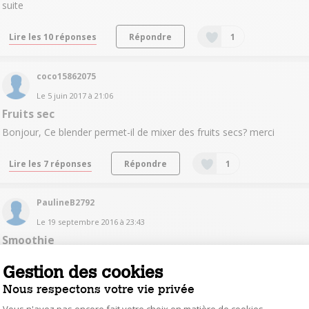
suite
Lire les 10 réponses
Répondre
1
coco15862075
Le
5 juin 2017
à
21:06
Fruits sec
Bonjour, Ce blender permet-il de mixer des fruits secs? merci
Lire les 7 réponses
Répondre
1
PaulineB2792
Le
19 septembre 2016
à
23:43
Smoothie
Bonjour Ce produit est-il adapté pour faire des smoothies ? Merci
Gestion des cookies
Nous respectons votre vie privée
Lire les 3 réponses
Répondre
1
Vous n'avez pas encore fait votre choix en matière de cookies,