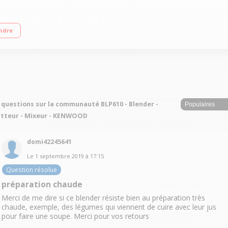
erre Thermoresist Variateur de vitesse + touche Pulse 3 fonctions préprogram
ndre
 questions sur la communauté BLP610 - Blender -
tteur - Mixeur - KENWOOD
domi42245641
Le
1 septembre 2019
à
17:15
Question résolue
préparation chaude
Merci de me dire si ce blender résiste bien au préparation très
chaude, exemple, des légumes qui viennent de cuire avec leur jus
pour faire une soupe. Merci pour vos retours