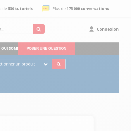
s de
530 tutoriels
Plus de
175 000 conversations
Connexion
QUI SOMMES-NOUS
POSER UNE QUESTION
ctionner un produit