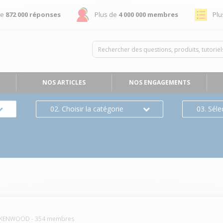
de
872 000 réponses
Plus de
4 000 000 membres
Plu
NOS ARTICLES
NOS ENGAGEMENTS
02. Choisir la catégorie
03. Séle
KENWOOD
-
354
membres