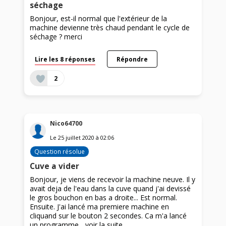
séchage
Bonjour, est-il normal que l'extérieur de la
machine devienne très chaud pendant le cycle de
séchage ? merci
Lire les 8 réponses
Répondre
2
Nico64700
Le
25 juillet 2020
à
02:06
Question résolue
Cuve a vider
Bonjour, je viens de recevoir la machine neuve. Il y
avait deja de l'eau dans la cuve quand j'ai devissé
le gros bouchon en bas a droite... Est normal.
Ensuite. J'ai lancé ma premiere machine en
cliquand sur le bouton 2 secondes. Ca m'a lancé
un programme...
voir la suite