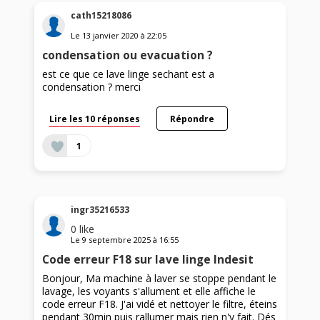
cath15218086
Le
13 janvier 2020
à
22:05
condensation ou evacuation ?
est ce que ce lave linge sechant est a
condensation ? merci
Lire les 10 réponses
Répondre
1
ingr35216533
0
like
Le
9 septembre 2025
à
16:55
Code erreur F18 sur lave linge Indesit
Bonjour, Ma machine à laver se stoppe pendant le
lavage, les voyants s'allument et elle affiche le
code erreur F18. J'ai vidé et nettoyer le filtre, éteins
pendant 30min puis rallumer mais rien n'y fait. Dés