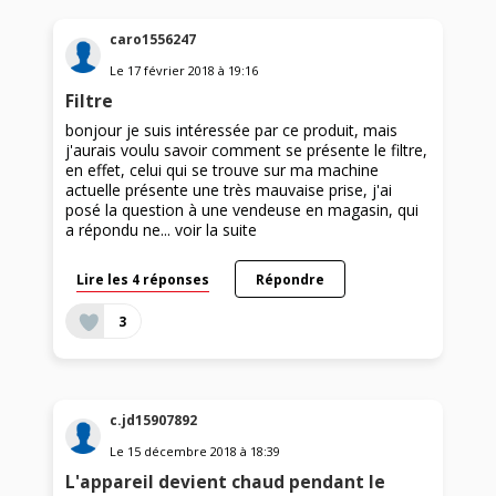
caro1556247
Le
17 février 2018
à
19:16
Filtre
bonjour je suis intéressée par ce produit, mais
j'aurais voulu savoir comment se présente le filtre,
en effet, celui qui se trouve sur ma machine
actuelle présente une très mauvaise prise, j'ai
posé la question à une vendeuse en magasin, qui
a répondu ne...
voir la suite
Lire les 4 réponses
Répondre
3
c.jd15907892
Le
15 décembre 2018
à
18:39
L'appareil devient chaud pendant le