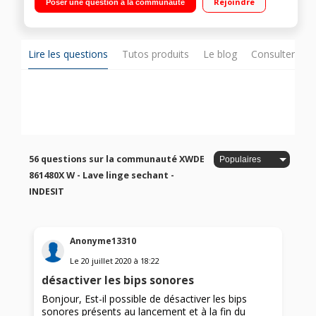
Rejoindre
Poser une question à la communauté
Woolmark blue - Push & wash dry
Lire les questions
Tutos produits
Le blog
Consulter sur
56 questions sur la communauté XWDE
861480X W - Lave linge sechant -
INDESIT
Anonyme13310
Le
20 juillet 2020
à
18:22
désactiver les bips sonores
Bonjour, Est-il possible de désactiver les bips
sonores présents au lancement et à la fin du