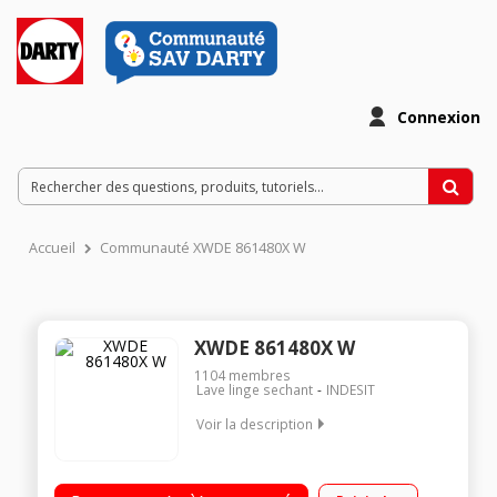
Connexion
Accueil
Communauté XWDE 861480X W
XWDE 861480X W
1104
membres
Lave linge sechant
INDESIT
Voir la description
Capacité de lavage 8 kg / séchage 6 kg - Classe A Essorage
max. 1400 tours/min Départ différé / Affichage temps restant