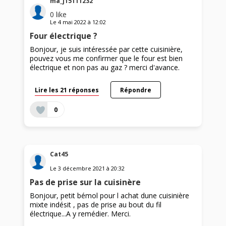
ma_j15111232
0
like
Le
4 mai 2022
à
12:02
Four électrique ?
Bonjour, je suis intéressée par cette cuisinière,
pouvez vous me confirmer que le four est bien
électrique et non pas au gaz ? merci d'avance.
Lire les 21 réponses
Répondre
0
Cat45
Le
3 décembre 2021
à
20:32
Pas de prise sur la cuisinère
Bonjour, petit bémol pour l achat dune cuisinière
mixte indésit , pas de prise au bout du fil
électrique...A y remédier. Merci.