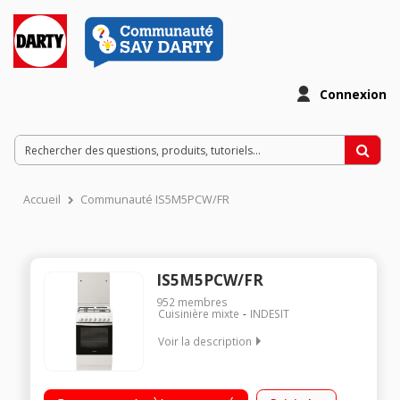
Connexion
Accueil
Communauté IS5M5PCW/FR
IS5M5PCW/FR
952
membres
Cuisinière mixte
INDESIT
Voir la description
Largeur 50 cm - Table gaz + 1 électrique 3 foyers gaz dont
allant jusqu'à 3000 W + 1 foyer électrique Four multifonction