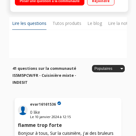
Rejoindre
Poser une question à la communauté
de 57 L chaleur brassée - nettoyage catalyse Tiroir de
rangement - Tournebroche - Porte démontable Click&Clean
Lire les questions
Tutos produits
Le blog
Lire la notice
41 questions sur la communauté
IS5M5PCW/FR - Cuisinière mixte -
INDESIT
evar16161536
0
like
Le
10 janvier 2024
à
12:15
flamme trop forte
Bonjour à tous, Sur la cuisinière, j'ai des bruleurs