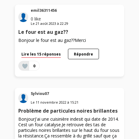
emil36311456
0
like
Le
21 août 2023
à
22:29
Le four est au gaz??
Bonjour le four est au gaz??Merci
Lire les 15 réponses
Répondre
0
Sylviou07
Le
11 novembre 2022
à
15:21
Problème de particules noires brillantes
BonjourJ'ai une cuisinière indesit qui date de 2014.
Cest un four catalyse.Je retrouve des tas de
particules noires brillantes sur le haut du four sous
la résistance.Ça ressemble à du grillé sauf que ça