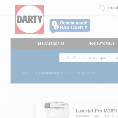
Plus 
LES CATÉGORIES
NOS TUTORIELS
01. Choisir une marque
Accueil
Communauté LaserJet Pro M283fdw
LaserJet Pro M283
Imprimante laser
HP
-
171