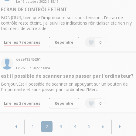
Le
19 octobre 2022
à
15:19
ECRAN DE CONTRÔLE ETEINT
BONJOUR, bien que l'imprimante soit sous tension , l'écran de
contrôle reste éteint. j'ai suivi les indications réinitialiser etc rien n'y
fait merci de votre aide
Lire les 7 réponses
Répondre
0
ceci41245261
Le
26 juin 2022
à
00:40
est il possible de scanner sans passer par l'ordinateur?
Bonjour,Est il possible de scanner en appuyant sur un bouton de
l'imprimante et sans passer par l'ordinateur?Merci
Lire les 2 réponses
Répondre
0
1
2
3
4
5
6