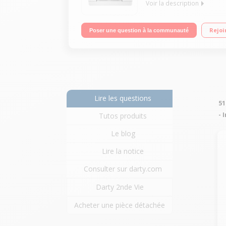
Voir la description
Jusqu'à 21 ppm en noir et en couleur Technologie 
Rejoi
Poser une question à la communauté
sortie 100 feuilles
Lire les questions
51
- 
Tutos produits
Le blog
Lire la notice
Consulter sur darty.com
Darty 2nde Vie
Acheter une pièce détachée