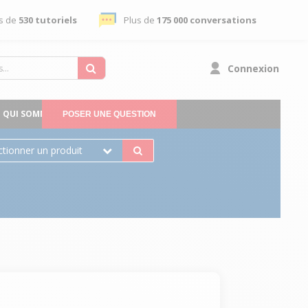
s de
530 tutoriels
Plus de
175 000 conversations
Connexion
QUI SOMMES-NOUS
POSER UNE QUESTION
ctionner un produit