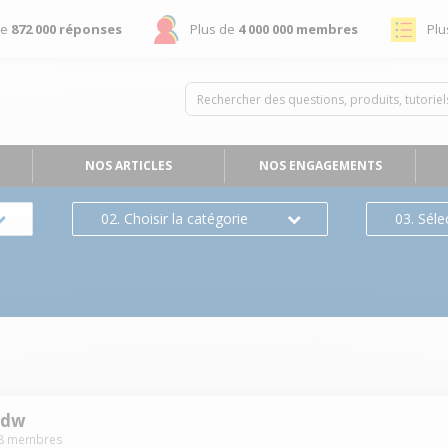
de
872 000 réponses
Plus de
4 000 000 membres
Plu
NOS ARTICLES
NOS ENGAGEMENTS
02. Choisir la catégorie
03. Séle
fdw
8
membres