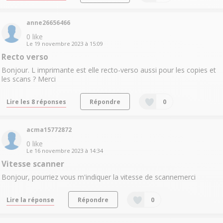
anne26656466
0
like
Le
19 novembre 2023
à
15:09
Recto verso
Bonjour. L imprimante est elle recto-verso aussi pour les copies et
les scans ? Merci
Lire les 8 réponses
Répondre
0
acma15772872
0
like
Le
16 novembre 2023
à
14:34
Vitesse scanner
Bonjour, pourriez vous m'indiquer la vitesse de scannemerci
Lire la réponse
Répondre
0