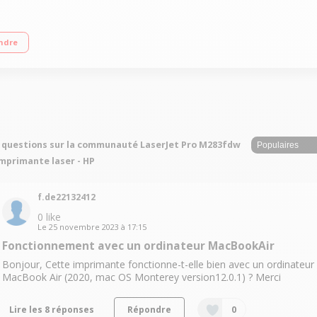
HP Auto-On/Auto-Off Wi-Fi® double bande, Fast Ethernet intégré, port USB haut 
ndre
 questions sur la communauté LaserJet Pro M283fdw
Imprimante laser - HP
f.de22132412
0
like
Le
25 novembre 2023
à
17:15
Fonctionnement avec un ordinateur MacBookAir
Bonjour, Cette imprimante fonctionne-t-elle bien avec un ordinateur
MacBook Air (2020, mac OS Monterey version12.0.1) ? Merci
Lire les 8 réponses
Répondre
0