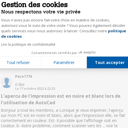
Gestion des cookies
vero15882389
Nous respectons votre vie privée
0
like
Vous n'avez pas encore fait votre choix en matière de cookies,
Le
21 octobre 2023
à
20:28
autorisez-vous le suivi de votre visite ? Vous pouvez également décider
impression et scan recto/verso automatique ?
quels services vous nous autorisez à lancer. Consultez notre
politique
Axeptio consent
de cookies
.
Le 21/10/23 Bonjour, Cette imprimante peut elle : 1/imprimer en
recto/verso automatique ? 2/Scanner un document du recto at
Lire la politique de confidentialité
verso ? et en automatique ? Merci d'avance
Consentements certifiés par
Lire les 11 réponses
Répondre
0
Tout refuser
Paramétrer
Tout accepter
Paco1776
0
like
Le
17 octobre 2023
à
22:33
L'apercu de l'impression est en noire et blanc lors de
l'utilisation de AutoCad
Bonjour a tout les membres, a-Lorsque je veux imprimer, l'aperçu
sur mon PC est en noire et blanc, alors que l'impression elle, se fait
correctement en couleur. Est- il possible que l'affichage soit en
couleur. b- Autre problème, comment scanner vers les ...
voir la