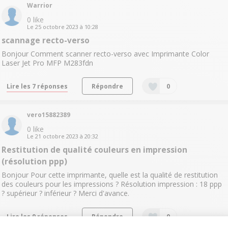
Warrior
0
like
Le
25 octobre 2023
à
10:28
scannage recto-verso
Bonjour Comment scanner recto-verso avec Imprimante Color
Laser Jet Pro MFP M283fdn
Lire les 7 réponses
Répondre
0
vero15882389
0
like
Le
21 octobre 2023
à
20:32
Restitution de qualité couleurs en impression
(résolution ppp)
Bonjour Pour cette imprimante, quelle est la qualité de restitution
des couleurs pour les impressions ? Résolution impression : 18 ppp
? supérieur ? inférieur ? Merci d'avance.
Lire les 9 réponses
Répondre
0