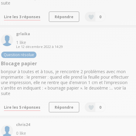
suite
Lire les 3 réponses
Répondre
0
grlaika
1
like
Le
12 décembre 2022
à
14:29
Question résolue
Blocage papier
bonjour à toutes et à tous, je rencontre 2 problèmes avec mon
imprimante : le premier : quand elle prend la feuille pour effectuer
une impression, elle ne rentre que d'environ 1 cm et l'impression
s'arrête en indiquant : « bourrage papier ». le deuxième :...
voir la
suite
Lire les 5 réponses
Répondre
0
chris24
0
like