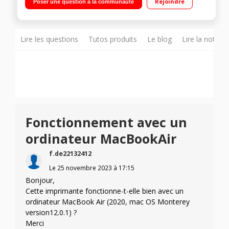
Rejoindre
Poser une question à la communauté
USB haut débit Bac d’alimentation 250 feuilles, bac de sortie
100 feuilles
Lire les questions
Tutos produits
Le blog
Lire la notice
Fonctionnement avec un
ordinateur MacBookAir
f.de22132412
Le
25 novembre 2023
à
17:15
Bonjour,
Cette imprimante fonctionne-t-elle bien avec un
ordinateur MacBook Air (2020, mac OS Monterey
version12.0.1) ?
Merci