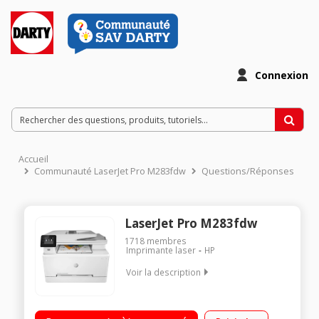
Connexion
Accueil
Communauté LaserJet Pro M283fdw
Questions/Réponses
LaserJet Pro M283fdw
1718
membres
Imprimante laser
HP
Voir la description
Jusqu'à 21 ppm en noir et en couleur Technologie HP Auto-
On/Auto-Off Wi-Fi® double bande, Fast Ethernet intégré, port