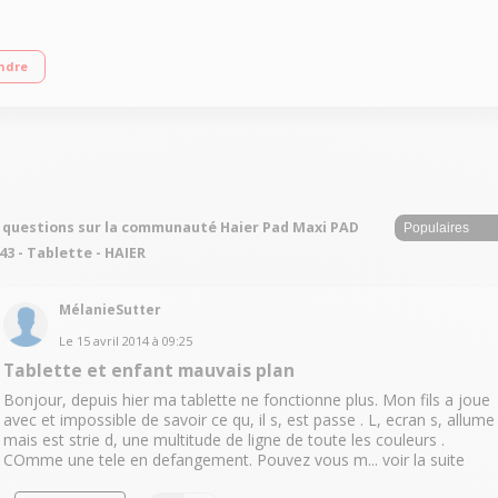
esseur Quad Core RK3188 ARM Cortex A9 à 1,6 GHz / Mémoire 16 Go extensible via
ndre
 questions sur la communauté Haier Pad Maxi PAD
43 - Tablette - HAIER
MélanieSutter
Le
15 avril 2014
à
09:25
Tablette et enfant mauvais plan
Bonjour, depuis hier ma tablette ne fonctionne plus. Mon fils a joue
avec et impossible de savoir ce qu, il s, est passe . L, ecran s, allume
mais est strie d, une multitude de ligne de toute les couleurs .
COmme une tele en defangement. Pouvez vous m...
voir la suite