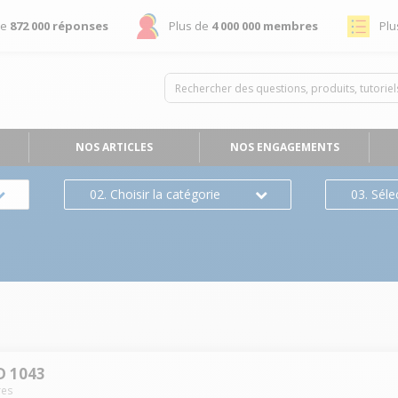
de
872 000 réponses
Plus de
4 000 000 membres
Plu
NOS ARTICLES
NOS ENGAGEMENTS
02. Choisir la catégorie
03. Séle
D 1043
es