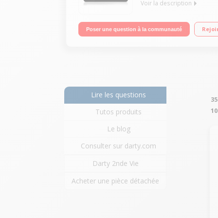
Voir la description
Ecran capacitif 10,1" (25,65 cm) - Full HD / Proc
Rejoi
Poser une question à la communauté
KitKat
Lire les questions
35
10
Tutos produits
Le blog
Consulter sur darty.com
Darty 2nde Vie
Acheter une pièce détachée