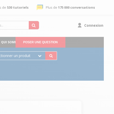
s de
530 tutoriels
Plus de
175 000 conversations
Connexion
QUI SOMMES-NOUS
POSER UNE QUESTION
ctionner un produit