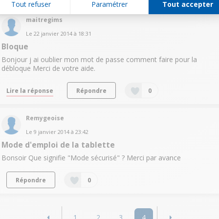
Tout refuser
Paramétrer
Tout accepter
maitregims
Le
22 janvier 2014
à
18:31
Bloque
Bonjour j ai oublier mon mot de passe comment faire pour la
débloque Merci de votre aide.
Lire la réponse
Répondre
0
Remygeoise
Le
9 janvier 2014
à
23:42
Mode d'emploi de la tablette
Bonsoir Que signifie "Mode sécurisé" ? Merci par avance
Répondre
0
1
2
3
4