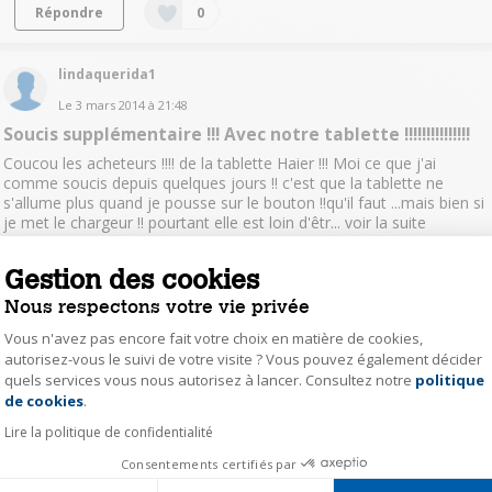
Répondre
0
lindaquerida1
Le
3 mars 2014
à
21:48
Soucis supplémentaire !!! Avec notre tablette !!!!!!!!!!!!!!!
Coucou les acheteurs !!!! de la tablette Haier !!! Moi ce que j'ai
comme soucis depuis quelques jours !! c'est que la tablette ne
s'allume plus quand je pousse sur le bouton !!qu'il faut ...mais bien si
je met le chargeur !! pourtant elle est loin d'êtr...
voir la suite
Gestion des cookies
Lire la réponse
Répondre
0
Nous respectons votre vie privée
BenoitSciarrino
Vous n'avez pas encore fait votre choix en matière de cookies,
autorisez-vous le suivi de votre visite ? Vous pouvez également décider
Le
2 mars 2014
à
15:34
quels services vous nous autorisez à lancer. Consultez notre
politique
Axeptio consent
Fond d ecran
de cookies
.
Bonsoir Peux t on changer les fonds de l ecran verouillé ? Merci
Lire la politique de confidentialité
Consentements certifiés par
Lire les 4 réponses
Répondre
0