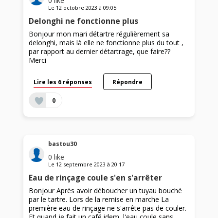
0
like
Le
12 octobre 2023
à
09:05
Delonghi ne fonctionne plus
Bonjour mon mari détartre régulièrement sa
delonghi, mais là elle ne fonctionne plus du tout ,
par rapport au dernier détartrage, que faire??
Merci
Lire les 6 réponses
Répondre
0
bastou30
0
like
Le
12 septembre 2023
à
20:17
Eau de rinçage coule s'en s'arrêter
Bonjour Après avoir déboucher un tuyau bouché
par le tartre. Lors de la remise en marche La
première eau de rinçage ne s'arrête pas de couler.
Et quand je fait un café idem, l'eau coule sans