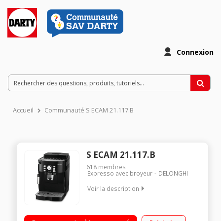
Connexion
Accueil
Communauté S ECAM 21.117.B
S ECAM 21.117.B
618
membres
Expresso avec broyeur
DELONGHI
Voir la description
Pression 15 bar - Café en grains ou moulu réservoir à grains
de 250g et réservoir à eau de 1,8L Préparation de 2 espressi