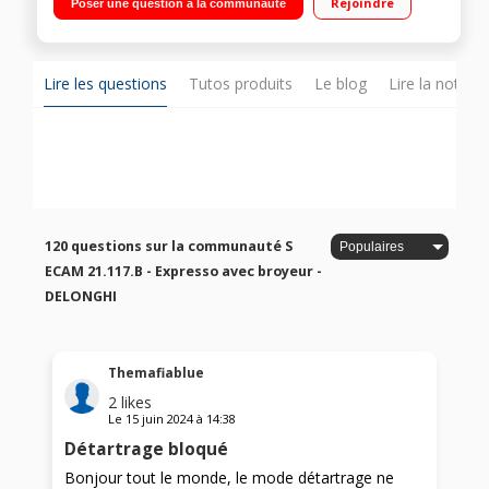
Rejoindre
Poser une question à la communauté
en même temps Buse vapeur - Repose-tasses
Lire les questions
Tutos produits
Le blog
Lire la notice
120 questions sur la communauté S
ECAM 21.117.B - Expresso avec broyeur -
DELONGHI
Themafiablue
2
likes
Le
15 juin 2024
à
14:38
Détartrage bloqué
Bonjour tout le monde, le mode détartrage ne