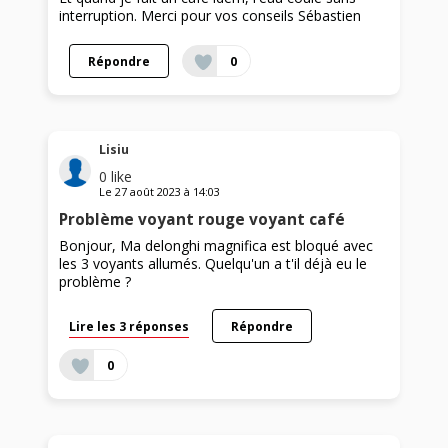
interruption. Merci pour vos conseils Sébastien
Répondre
0
Lisiu
0
like
Le
27 août 2023
à
14:03
Problème voyant rouge voyant café
Bonjour, Ma delonghi magnifica est bloqué avec
les 3 voyants allumés. Quelqu'un a t'il déjà eu le
problème ?
Lire les 3 réponses
Répondre
0