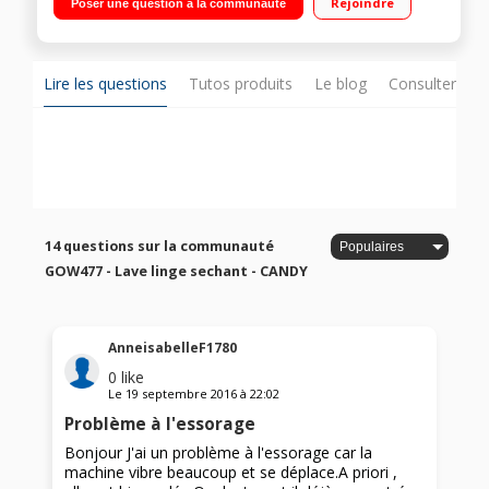
Rejoindre
Poser une question à la communauté
différé 3/6/9 h Cycle enchaîné lavage + séchage 5 kg
Lire les questions
Tutos produits
Le blog
Consulter sur
14 questions sur la communauté
GOW477 - Lave linge sechant - CANDY
AnneisabelleF1780
0
like
Le
19 septembre 2016
à
22:02
Problème à l'essorage
Bonjour J'ai un problème à l'essorage car la
machine vibre beaucoup et se déplace.A priori ,