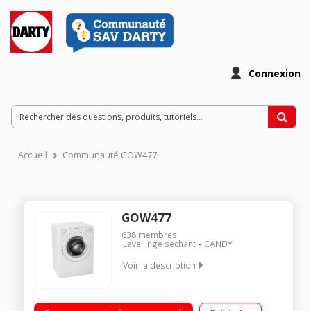
Connexion
Accueil
Communauté GOW477
GOW477
638
membres
Lave linge sechant
CANDY
Voir la description
Capacité de lavage 7 kg / séchage 5 kg - Classe B Essorage
max. 1400 tours/min - Séchage par sonde ou minuterie Départ