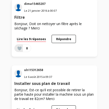
dima15465207
Le
21 janvier 2016
à
00:07
Filtre
Bonjour, Doit on nettoyer un filtre après le
séchage ? Merci
Lire les 9 réponses
Répondre
0
ulri15312658
Le
6 août 2015
à
09:37
Installer sous plan de travail
Bonjour, Est-ce qu'il est possible de retirer la
partie haute pour installer la machine sous un plan
de travail ee 82cm? Merci