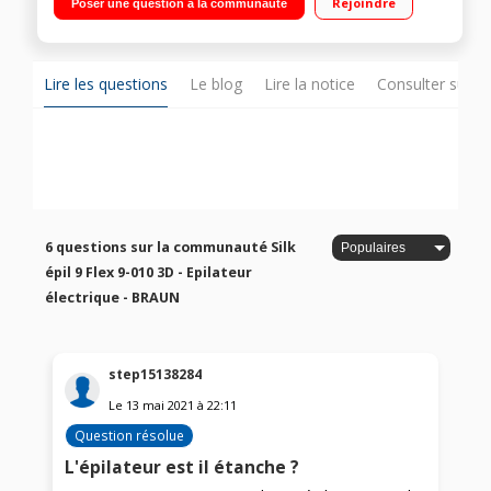
Rejoindre
Poser une question à la communauté
SmartLight - 2 vitesses Accessoires dont une brosse
exfoliante en profondeur pour le corps
Lire les questions
Le blog
Lire la notice
Consulter sur d
6 questions sur la communauté Silk
épil 9 Flex 9-010 3D - Epilateur
électrique - BRAUN
step15138284
Le
13 mai 2021
à
22:11
Question résolue
L'épilateur est il étanche ?