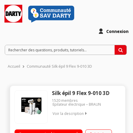
Connexion
Accueil
Communauté Silk épil 9 Flex 9-010 3D
Silk épil 9 Flex 9-010 3D
1520
membres
Epilateur électrique
BRAUN
Voir la description
Épilateur électrique avec une tête entièrement flexible
Technologie MicroGrip - 40 pincettes Tête pivotante - Voyant