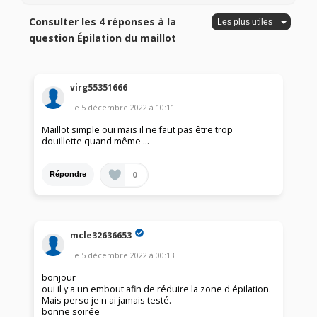
Consulter les 4 réponses à la
question Épilation du maillot
virg55351666
Le
5 décembre 2022
à
10:11
Maillot simple oui mais il ne faut pas être trop
douillette quand même …
0
Répondre
mcle32636653
Le
5 décembre 2022
à
00:13
bonjour
oui il y a un embout afin de réduire la zone d'épilation.
Mais perso je n'ai jamais testé.
bonne soirée