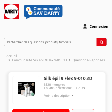
Connexion
Accueil
Communauté Silk épil 9 Flex 9-010 3D
Questions/Réponses
Silk épil 9 Flex 9-010 3D
1520
membres
Epilateur électrique
BRAUN
Voir la description
Épilateur électrique avec une tête entièrement flexible
Technologie MicroGrip - 40 pincettes Tête pivotante - Voyant