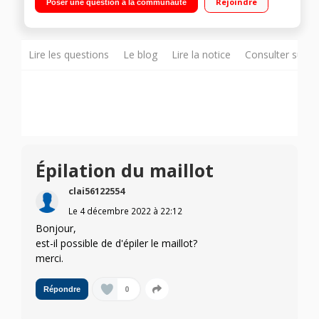
Rejoindre
Poser une question à la communauté
SmartLight - 2 vitesses Accessoires dont une brosse
exfoliante en profondeur pour le corps
Lire les questions
Le blog
Lire la notice
Consulter sur d
Épilation du maillot
clai56122554
Le
4 décembre 2022
à
22:12
Bonjour,
est-il possible de d'épiler le maillot?
merci.
0
Répondre