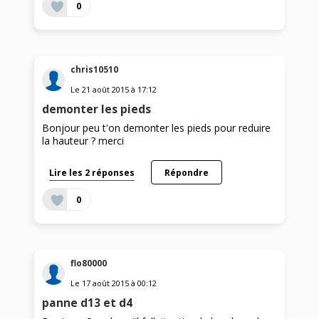
0
chris10510
Le
21 août 2015
à
17:12
demonter les pieds
Bonjour peu t'on demonter les pieds pour reduire
la hauteur ? merci
Lire les 2 réponses
Répondre
0
flo80000
Le
17 août 2015
à
00:12
panne d13 et d4