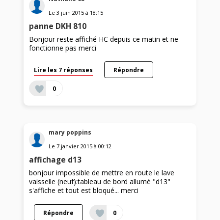
Le
3 juin 2015
à
18:15
panne DKH 810
Bonjour reste affiché HC depuis ce matin et ne
fonctionne pas merci
Lire les 7 réponses
Répondre
0
mary poppins
Le
7 janvier 2015
à
00:12
affichage d13
bonjour impossible de mettre en route le lave
vaisselle (neuf):tableau de bord allumé "d13"
s'affiche et tout est bloqué... merci
Répondre
0