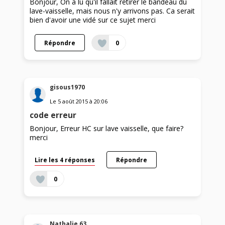
Bonjour, On a lu qu'il fallait retirer le bandeau du
lave-vaisselle, mais nous n'y arrivons pas. Ca serait
bien d'avoir une vidé sur ce sujet merci
Répondre
0
gisous1970
Le
5 août 2015
à
20:06
code erreur
Bonjour, Erreur HC sur lave vaisselle, que faire?
merci
Lire les 4 réponses
Répondre
0
Nathalie 63