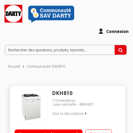
Connexion
Accueil
Communauté DKH810
DKH810
110
membres
Lave vaisselle
BRANDT
Voir la description
Largeur 60 cm Lave vaisselle : 13 couverts Synchronisation
heures creuses Table de cuisson : 4 foyers gaz