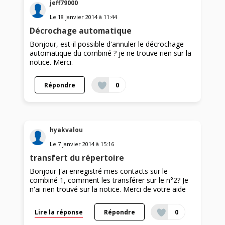
jeff79000
Le
18 janvier 2014
à
11:44
Décrochage automatique
Bonjour, est-il possible d'annuler le décrochage
automatique du combiné ? je ne trouve rien sur la
notice. Merci.
Répondre
0
hyakvalou
Le
7 janvier 2014
à
15:16
transfert du répertoire
Bonjour J'ai enregistré mes contacts sur le
combiné 1, comment les transférer sur le n°2? Je
n'ai rien trouvé sur la notice. Merci de votre aide
Lire la réponse
Répondre
0