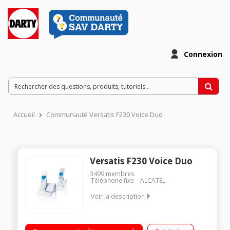
Connexion
Accueil
Communauté Versatis F230 Voice Duo
Versatis F230 Voice Duo
3499
membres
Téléphone fixe
ALCATEL
Voir la description
Duo Sans répondeur Avec mains libres Ecran alphanumérique