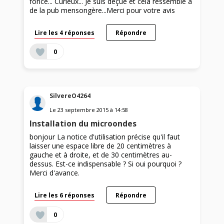
foncé... Curieux... Je suis déçue et cela ressemble à
de la pub mensongère...Merci pour votre avis
Lire les 4 réponses
Répondre
0
SilvereO4264
Le
23 septembre 2015
à
14:58
Installation du microondes
bonjour La notice d'utilisation précise qu'il faut
laisser une espace libre de 20 centimètres à
gauche et à droite, et de 30 centimètres au-
dessus. Est-ce indispensable ? Si oui pourquoi ?
Merci d'avance.
Lire les 6 réponses
Répondre
0