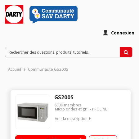
Connexion
Accueil
Communauté GS200S
GS200S
6339
membres
Micro ondes et gril
PROLINE
Voir la description
Capacité 20L - MO 800W / Gril 1000W 35,5 cm x 25,8 cm x 44
cm - Plateau 25,5 cm Programmation électronique - Cavité en