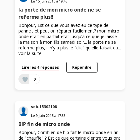
Le
15 juin 2015
à
19:43
la porte de mon micro onde ne se
referme plus!!
Bonjour, Est ce que vous avez eu ce type de
panne , et peut on réparer facilement? mon micro
onde était en parfait état jusqu'à ce que je laisse
la maison à mon fils samedi soir... la porte ne se
referme plus, il n'y a plus le "clic" qu'elle faisait qu...
voir la suite
Lire les 4 réponses
Répondre
0
seb.15302108
Le
9 juin 2015
à
17:38
BIP fin de micro onde
Bonjour, Combien de bip fait le micro onde en fin
de "chauffe" ? Est ce que certains d'entre vous ont