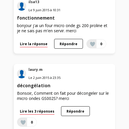
ilsa13
Le
9 juin 2015
à
10:31
fonctionnement
bonjour j'ai un four micro onde gs 200 proline et
je ne sais pas m'en servir. merci
Lire la réponse
Répondre
0
laury.m
Le
2 juin 2015
à
23:35
décongélation
Bonsoir, Comment on fait pour décongeler sur le
micro ondes GS002S? merci
Lire les 3 réponses
Répondre
0