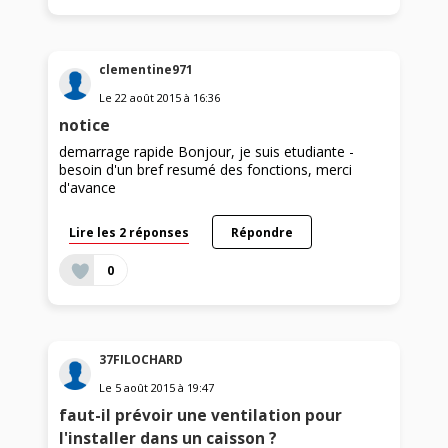
clementine971
Le
22 août 2015
à
16:36
notice
demarrage rapide Bonjour, je suis etudiante -
besoin d'un bref resumé des fonctions, merci
d'avance
Lire les 2 réponses
Répondre
0
37FILOCHARD
Le
5 août 2015
à
19:47
faut-il prévoir une ventilation pour
l'installer dans un caisson ?