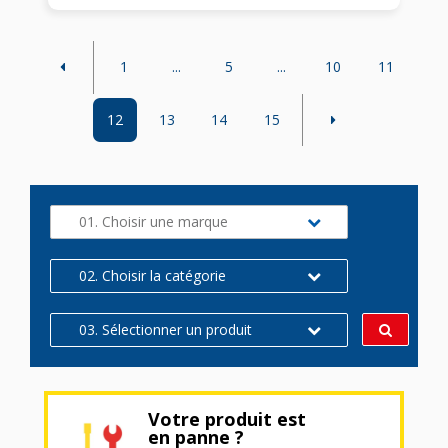
1
...
5
...
10
11
12
13
14
15
01. Choisir une marque
02. Choisir la catégorie
03. Sélectionner un produit
Votre produit est
en panne ?