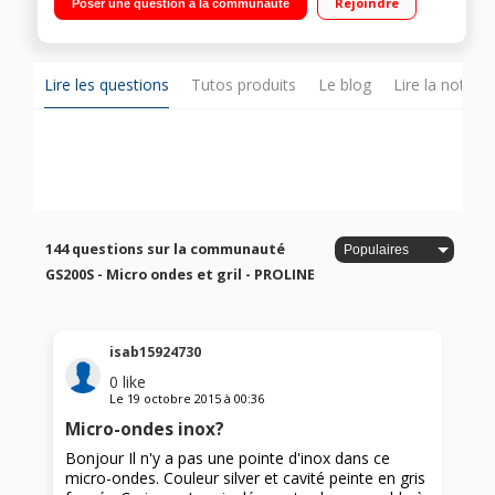
Rejoindre
Poser une question à la communauté
Inox Minuteur - Sécurité enfant
Lire les questions
Tutos produits
Le blog
Lire la notice
144 questions sur la communauté
GS200S - Micro ondes et gril - PROLINE
isab15924730
0
like
Le
19 octobre 2015
à
00:36
Micro-ondes inox?
Bonjour Il n'y a pas une pointe d'inox dans ce
micro-ondes. Couleur silver et cavité peinte en gris