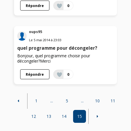
Répondre
0
oups95
Le
5 mai 2014
à
23:03
quel programme pour décongeler?
Bonjour, quel programme choisir pour
décongeler?Merci
Répondre
0
1
...
5
...
10
11
12
13
14
15