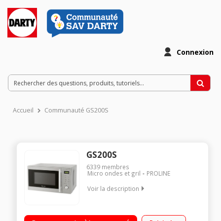
Connexion
Accueil
Communauté GS200S
GS200S
6339
membres
Micro ondes et gril
PROLINE
Voir la description
Capacité 20L - MO 800W / Gril 1000W 35,5 cm x 25,8 cm x 44
cm - Plateau 25,5 cm Programmation électronique - Cavité en