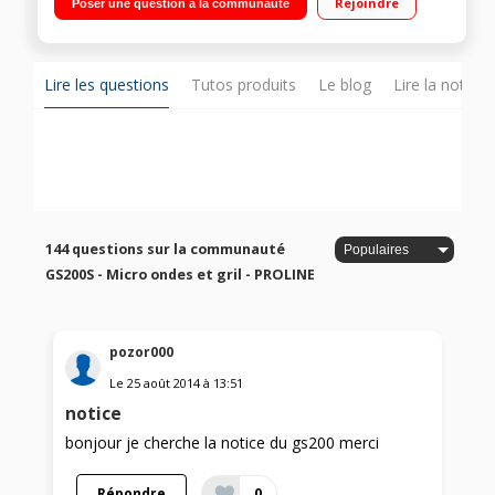
Rejoindre
Poser une question à la communauté
Inox Minuteur - Sécurité enfant
Lire les questions
Tutos produits
Le blog
Lire la notice
144 questions sur la communauté
GS200S - Micro ondes et gril - PROLINE
pozor000
Le
25 août 2014
à
13:51
notice
bonjour je cherche la notice du gs200 merci
Répondre
0