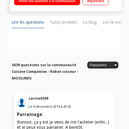
Rejoindre
Poser une question à la communauté
Température réglable 30°C à 150°C Panier vapeur, batteur,
mélangeur, couteau hachoir, couteau pétrir/concasser,
accessoire fond plat pour saisir, livre 300 recettes
Lire les questions
Tutos produits
Le blog
Lire la notice
5639 questions sur la communauté
Cuisine Companion - Robot cuiseur -
MOULINEX
carine6598
Le
4 décembre 2015
à
20:52
Parrainage
Bonsoir, ça y est je viens de me l'acheter (enfin...)
et je peux vous parrainer. A bientôt.