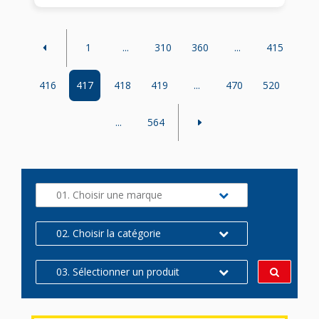
1
...
310
360
...
415
416
417
418
419
...
470
520
...
564
01. Choisir une marque
02. Choisir la catégorie
03. Sélectionner un produit