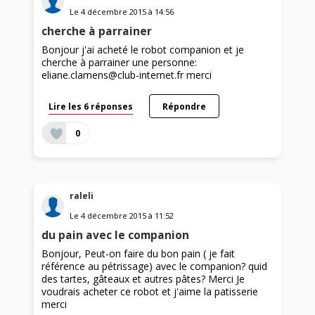
Le
4 décembre 2015
à
14:56
cherche à parrainer
Bonjour j'ai acheté le robot companion et je
cherche à parrainer une personne:
eliane.clamens@club-internet.fr merci
Lire les 6 réponses
Répondre
0
raleli
Le
4 décembre 2015
à
11:52
du pain avec le companion
Bonjour, Peut-on faire du bon pain ( je fait
référence au pétrissage) avec le companion? quid
des tartes, gâteaux et autres pâtes? Merci Je
voudrais acheter ce robot et j'aime la patisserie
merci