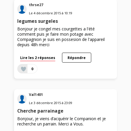
thrse27
Le
4 décembre 2015
à
10:19
legumes surgeles
Bonjour je congel mes courgettes a l'été
comment puis je faire mon potage avec
Compagnion je suis en possesion de l'appareil
depuis 48h merci
Lire les 2 réponses
Répondre
0
Val1401
Le
3 décembre 2015
à
23:09
Cherche parrainage
Bonjour, je viens d’acquérir le Companion et je
recherche un parrain. Merci a Vous.