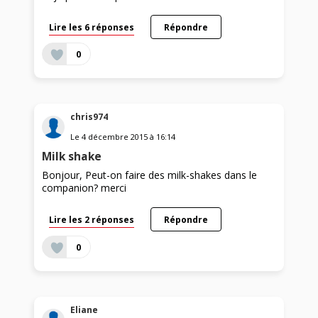
Lire les 6 réponses
Répondre
0
chris974
Le
4 décembre 2015
à
16:14
Milk shake
Bonjour, Peut-on faire des milk-shakes dans le
companion? merci
Lire les 2 réponses
Répondre
0
Eliane