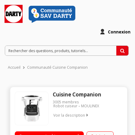
Connexion
Accueil
Communauté Cuisine Companion
Cuisine Companion
3005
membres
Robot cuiseur
MOULINEX
Voir la description
Robot cuiseur multifonction - Bol inox 4.5 litres (3 litres utiles)
12 vitesses + Pulse + Turbo - 12 programmes automatiques