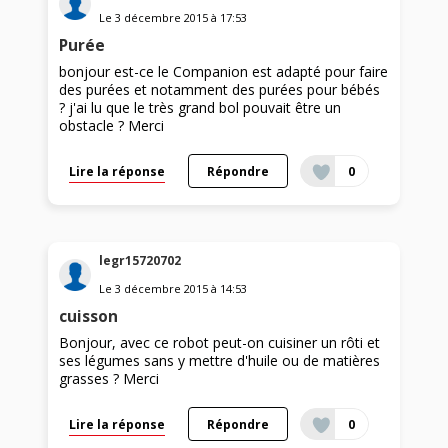
Le
3 décembre 2015
à
17:53
Purée
bonjour est-ce le Companion est adapté pour faire
des purées et notamment des purées pour bébés
? j'ai lu que le très grand bol pouvait être un
obstacle ? Merci
Lire la réponse
Répondre
0
legr15720702
Le
3 décembre 2015
à
14:53
cuisson
Bonjour, avec ce robot peut-on cuisiner un rôti et
ses légumes sans y mettre d'huile ou de matières
grasses ? Merci
Lire la réponse
Répondre
0