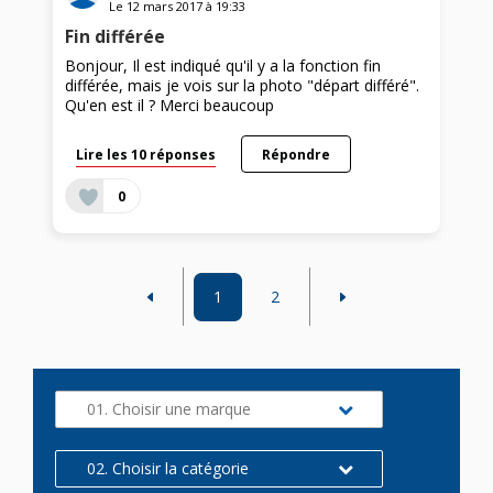
Le
12 mars 2017
à
19:33
Fin différée
Bonjour, Il est indiqué qu'il y a la fonction fin
différée, mais je vois sur la photo "départ différé".
Qu'en est il ? Merci beaucoup
Lire les 10 réponses
Répondre
0
1
2
01. Choisir une marque
02. Choisir la catégorie