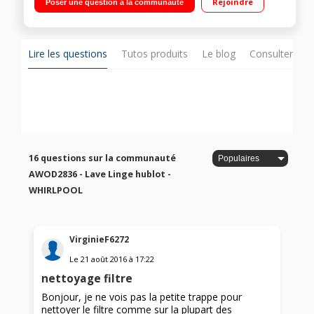
Rejoindre
Poser une question à la communauté
restant Programmateur 6ème sens
Lire les questions
Tutos produits
Le blog
Consulter sur
16 questions sur la communauté
AWOD2836 - Lave Linge hublot -
WHIRLPOOL
VirginieF6272
Le
21 août 2016
à
17:22
nettoyage filtre
Bonjour, je ne vois pas la petite trappe pour
nettoyer le filtre comme sur la plupart des