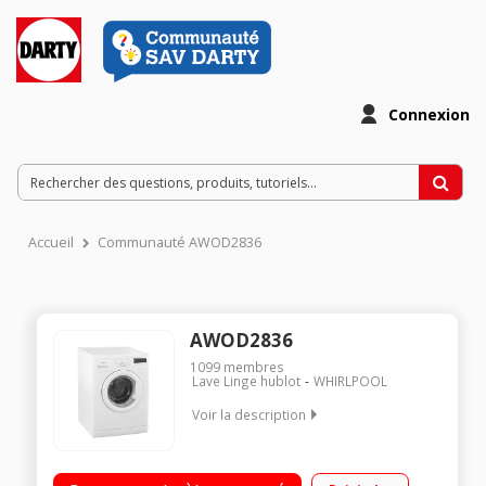
Connexion
Accueil
Communauté AWOD2836
AWOD2836
1099
membres
Lave Linge hublot
WHIRLPOOL
Voir la description
Capacité 8 kg (tambour 55 L) - Classe A+++ Essorage variable
jusqu'à 1200 tours/min Fin différée / Affichage du temps