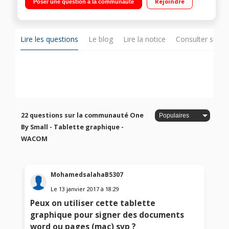
Rejoindre
Poser une question à la communauté
Lire les questions
Le blog
Lire la notice
Consulter sur d
22 questions sur la communauté One
By Small - Tablette graphique -
WACOM
MohamedsalahaB5307
Le
13 janvier 2017
à
18:29
Peux on utiliser cette tablette
graphique pour signer des documents
word ou pages (mac) svp ?