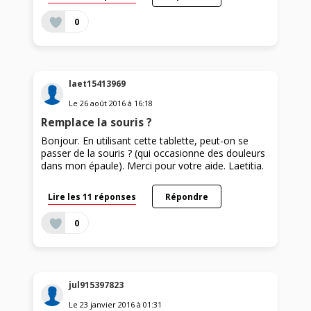
0
laet15413969
Le
26 août 2016
à
16:18
Remplace la souris ?
Bonjour. En utilisant cette tablette, peut-on se
passer de la souris ? (qui occasionne des douleurs
dans mon épaule). Merci pour votre aide. Laetitia.
Lire les 11 réponses
Répondre
0
jul915397823
Le
23 janvier 2016
à
01:31