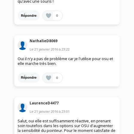
qu'avec une souris !
0
Répondre
NathalieD8069
Le
21 janvier 2016
à
23:22
Oui il n'y a pas de problème car je l'utilise pour osu et
elle marche très bien.
0
Répondre
LaurenceD4477
Le
21 janvier 2016
à
23:01
Salut, oui elle est suffisamment réactive, en prenant
soin toutefois dans les options sur OSU d'augmenter
la sensibilité du pointeur. Pour le moment satisfaite de