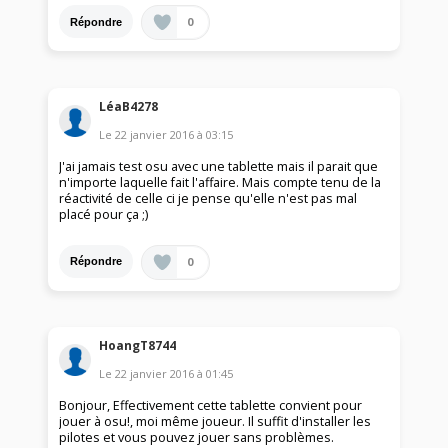
0
Répondre
LéaB4278
Le
22 janvier 2016
à
03:15
J'ai jamais test osu avec une tablette mais il parait que
n'importe laquelle fait l'affaire. Mais compte tenu de la
réactivité de celle ci je pense qu'elle n'est pas mal
placé pour ça ;)
0
Répondre
HoangT8744
Le
22 janvier 2016
à
01:45
Bonjour, Effectivement cette tablette convient pour
jouer à osu!, moi même joueur. Il suffit d'installer les
pilotes et vous pouvez jouer sans problèmes.