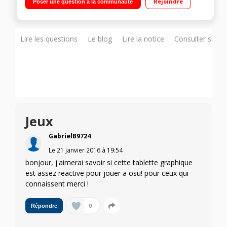
Rejoindre
Poser une question à la communauté
Lire les questions
Le blog
Lire la notice
Consulter sur d
Jeux
GabrielB9724
Le
21 janvier 2016
à
19:54
bonjour, j'aimerai savoir si cette tablette graphique
est assez reactive pour jouer a osu! pour ceux qui
connaissent merci !
0
Répondre