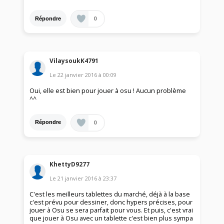
0
Répondre
VilaysoukK4791
Le
22 janvier 2016
à
00:09
Oui, elle est bien pour jouer à osu ! Aucun problème
^^
0
Répondre
KhettyD9277
Le
21 janvier 2016
à
23:37
C'est les meilleurs tablettes du marché, déjà à la base
c'est prévu pour dessiner, donc hypers précises, pour
jouer à Osu se sera parfait pour vous. Et puis, c'est vrai
que jouer à Osu avec un tablette c'est bien plus sympa