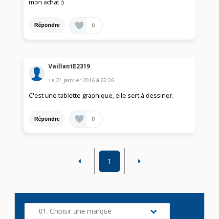
mon achat :)
0
Répondre
VaillantE2319
Le
21 janvier 2016
à
22:26
C'est une tablette graphique, elle sert à dessiner.
0
Répondre
1
01. Choisir une marque