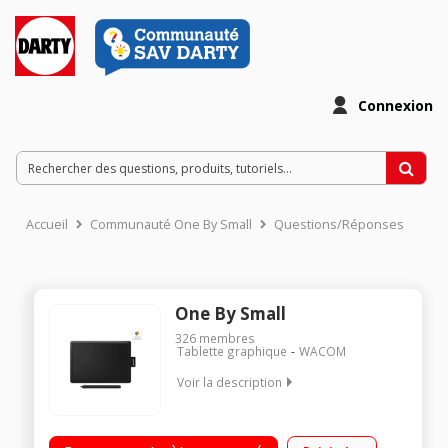
Connexion
Accueil
Communauté One By Small
Questions/Réponses
One By Small
326
membres
Tablette graphique
WACOM
Voir la description
Tablette graphique Format nomade