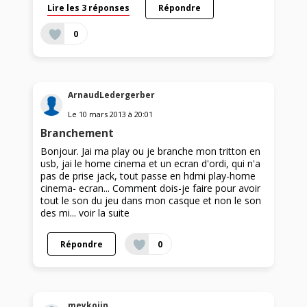
Lire les 3 réponses
Répondre
0
ArnaudLedergerber
Le
10 mars 2013
à
20:01
Branchement
Bonjour. Jai ma play ou je branche mon tritton en
usb, jai le home cinema et un ecran d'ordi, qui n'a
pas de prise jack, tout passe en hdmi play-home
cinema- ecran... Comment dois-je faire pour avoir
tout le son du jeu dans mon casque et non le son
des mi...
voir la suite
Répondre
0
meykojin