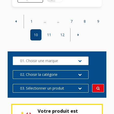
1
...
...
7
8
9
10
11
12
01. Choisir une marque
02. Choisir la catégorie
03. Sélectionner un produit
Votre produit est