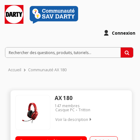
Connexion
Accueil
Communauté AX 180
AX 180
147
membres
Casque PC
Tritton
Voir la description
Alimentation en USB + 2 x 3,5mm ou 2 x RCA via Compatible
Xbox 360, PS3, PC et Mac Micro amovible et détachable