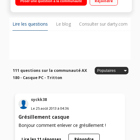
Rejoindre
Poser une question à la communauté
Oreillettes de 40mm de diamètre et ses coussinets
confortables
Lire les questions
Le blog
Consulter sur darty.com
111 questions sur la communauté AX
180 - Casque PC - Tritton
syckk38
Le
25 août 2013
à
04:36
Grésillement casque
Bonjour comment enlever ce grésillement !
Lire les 11 réponses
Répondre