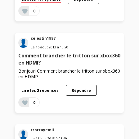
0
celestin1997
Le
16 août 2013
à
13:20
Comment brancher le tritton sur xbox360
en HDMI?
Bonjour! Comment brancher le tritton sur xbox360
en HDMI?
Lire les 2 réponses
Répondre
0
rrorrayemii
Le
16 juin 2013
à
05:49