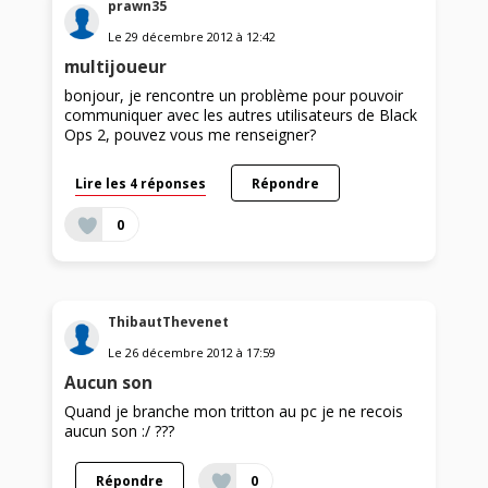
prawn35
Le
29 décembre 2012
à
12:42
multijoueur
bonjour, je rencontre un problème pour pouvoir
communiquer avec les autres utilisateurs de Black
Ops 2, pouvez vous me renseigner?
Lire les 4 réponses
Répondre
0
ThibautThevenet
Le
26 décembre 2012
à
17:59
Aucun son
Quand je branche mon tritton au pc je ne recois
aucun son :/ ???
Répondre
0