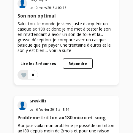
Le
10 mars 2013
à
00:16
Son non optimal
Salut tout le monde je viens juste d'acquérir un
casque ax 180 et donc je me met à tester le son
en m'attendant à avoir un son de folie et là...
grosse déception. je compare avec un casque
basique que j'ai payer une trentaine d'euros et le
son y est bien ...
voir la suite
Lire les 3 réponses
Répondre
0
Greykills
Le
16 février 2013
à
18:14
Probleme tritton ax180 micro et song
Bonjour voila mon problème je possède un tritton
ax180 depuis moin de 2mois et pour une raison