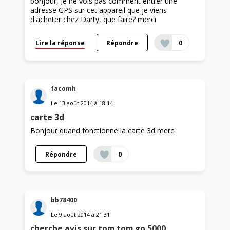
bonjour, Je ne vois pas comment entrer une
adresse GPS sur cet appareil que je viens
d'acheter chez Darty, que faire? merci
Lire la réponse
Répondre
0
facomh
Le
13 août 2014
à
18:14
carte 3d
Bonjour quand fonctionne la carte 3d merci
Répondre
0
bb78400
Le
9 août 2014
à
21:31
cherche avis sur tom tom go 5000