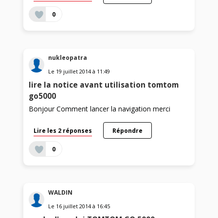
0
nukleopatra
Le
19 juillet 2014
à
11:49
lire la notice avant utilisation tomtom
go5000
Bonjour Comment lancer la navigation merci
Lire les 2 réponses
Répondre
0
WALDIN
Le
16 juillet 2014
à
16:45