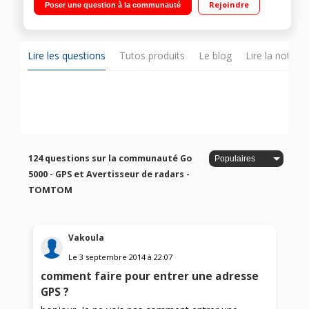
Rejoindre
Poser une question à la communauté
à vie Annonce zones de danger - Carte 3D
Lire les questions
Tutos produits
Le blog
Lire la notice
124 questions sur la communauté Go
5000 - GPS et Avertisseur de radars -
TOMTOM
Vakoula
Le
3 septembre 2014
à
22:07
comment faire pour entrer une adresse
GPS ?