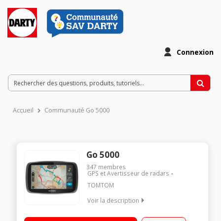
Connexion
Accueil
Communauté Go 5000
Go 5000
347
membres
GPS et Avertisseur de radars
TOMTOM
Voir la description
Cartographie Europe totale 48 pays Grand écran capacitif 5
pouces (12,7 cm) Mise à jour cartographique + Info Trafic Live