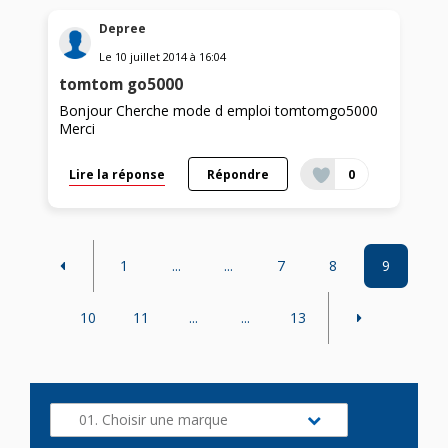
Depree
Le
10 juillet 2014
à
16:04
tomtom go5000
Bonjour Cherche mode d emploi tomtomgo5000
Merci
Lire la réponse
Répondre
0
1
...
...
7
8
9
10
11
...
...
13
01. Choisir une marque