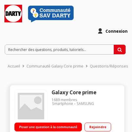
Connexion
Accueil
Communauté Galaxy Core prime
Questions/Réponses
Galaxy Core prime
1689
membres
Smartphone
SAMSUNG
Rejoindre
Poser une question à la communauté