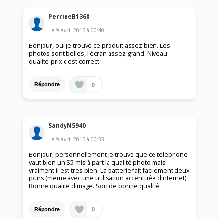
PerrineB1368
Le
9 avril 2015
à
00:40
Bonjour, oui je trouve ce produit assez bien. Les
photos sont belles, l'écran assez grand. Niveau
qualite-prix c'est correct.
0
Répondre
SandyN5940
Le
9 avril 2015
à
00:33
Bonjour, personnellement je trouve que ce telephone
vaut bien un S5 mis à part la qualité photo mais
vraiment il est tres bien. La batterie fait facilement deux
jours (meme avec une utilisation accentuée dinternet).
Bonne qualite dimage. Son de bonne qualité.
0
Répondre