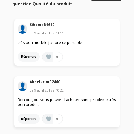
question Qualité du produit
SihameB1619
Le
9 avril 2015
à
11:51
très bon modèle j'adore ce portable
0
Répondre
AbdelkrimR2460
Le
9 avril 2015
à
10:22
Bonjour, oui vous pouvez l'acheter sans problème très
bon produit.
0
Répondre