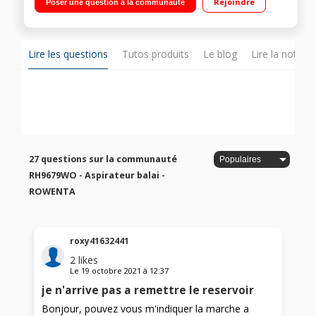
Rejoindre
Poser une question à la communauté
Electrobrosse LED incluse
Lire les questions
Tutos produits
Le blog
Lire la notice
27 questions sur la communauté
RH9679WO - Aspirateur balai -
ROWENTA
roxy41632441
2
likes
Le
19 octobre 2021
à
12:37
je n'arrive pas a remettre le reservoir
Bonjour, pouvez vous m'indiquer la marche a