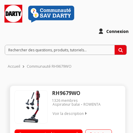
Connexion
Accueil
Communauté RH9679WO
RH9679WO
1326
membres
Aspirateur balai
ROWENTA
Voir la description
Fonction : sol, surfaces et plafond Puissance : 50AW -
Autonomie jusqu'à : 45 minutes Capacité du réservoir : 0,55 L