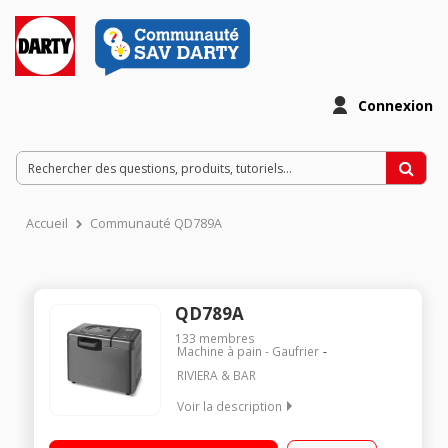
Connexion
Accueil
Communauté QD789A
QD789A
133
membres
Machine à pain - Gaufrier
RIVIERA & BAR
Voir la description
Capacité jusqu'à 1,25 kg 16 programmes - 10 programmes
personnels - Programme "Riz/Céréales Fonction maintien au