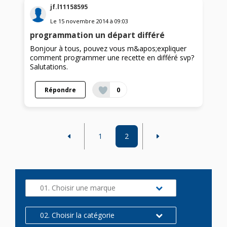
jf.l11158595
Le
15 novembre 2014
à
09:03
programmation un départ différé
Bonjour à tous, pouvez vous m&apos;expliquer
comment programmer une recette en différé svp?
Salutations.
Répondre
0
1
2
01. Choisir une marque
02. Choisir la catégorie