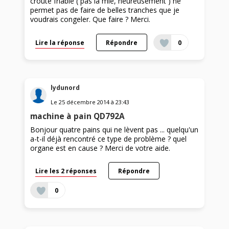
croûte friable ( pas la mie, heureusement ) ne
permet pas de faire de belles tranches que je
voudrais congeler. Que faire ? Merci.
Lire la réponse
Répondre
0
lydunord
Le
25 décembre 2014
à
23:43
machine à pain QD792A
Bonjour quatre pains qui ne lèvent pas ... quelqu'un
a-t-il déjà rencontré ce type de problème ? quel
organe est en cause ? Merci de votre aide.
Lire les 2 réponses
Répondre
0