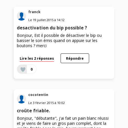
franck
Le
19 juillet 2015
à
14:12
desactivation du bip possible ?
Bonjour, Est il possible de désactiver le bip ou
baisser le son émis quand on appuie sur les
boutons ? merci
Lire les 2 réponses
Répondre
0
cocotentin
Le
3 février 2015
à
10:02
croûte friable.
Bonjour, "débutante", j'ai fait un pain blanc réussi
et je viens de faire un gros pain complet, dont la