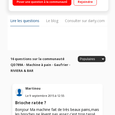
Rejoindre
Poser une question à la communauté
chaud - Pétrin auto-rabattable Départ différé jusqu'à 13
heures - Distributeur automatique d'ingrédients
Lire les questions
Le blog
Consulter sur darty.com
16 questions sur la communauté
QD789A - Machine à pain - Gaufrier -
RIVIERA & BAR
Martinou
Le
9 septembre 2015
à
12:55
Brioche ratée ?
Bonjour Ma machine fait de très beaux pains,mais
les brioches ne lèvent pas assez,c'est trop tassé,