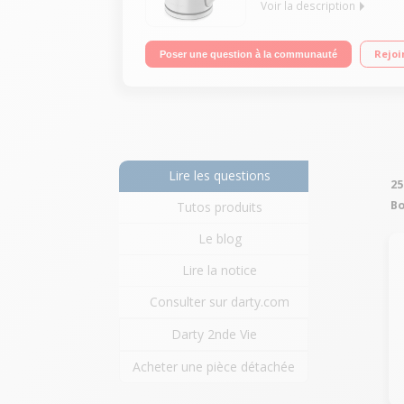
Voir la description
Capacité 1,5 litre - Puissance 2200 Watts Sélecte
Rejoi
Poser une question à la communauté
Lire les questions
25
Bo
Tutos produits
Le blog
Lire la notice
Consulter sur darty.com
Darty 2nde Vie
Acheter une pièce détachée