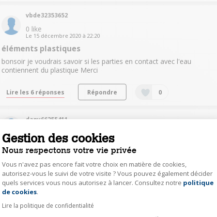
vbde32353652
0
like
Le
15 décembre 2020
à
22:20
éléments plastiques
bonsoir je voudrais savoir si les parties en contact avec l'eau
contiennent du plastique Merci
Lire les 6 réponses
Répondre
0
dany66255411
Le
21 janvier 2020
à
17:36
Gestion des cookies
Question résolue
Nous respectons votre vie privée
Chauffer à 40 degrés
Vous n'avez pas encore fait votre choix en matière de cookies,
BonjourCette bouilloire chauffe de 50 à 100 degrés, mais est-il
autorisez-vous le suivi de votre visite ? Vous pouvez également décider
possible de faire seulement chauffer à 40 degrés ? Merci pour votre
quels services vous nous autorisez à lancer. Consultez notre
politique
Axeptio consent
retour.
de cookies
.
Lire la politique de confidentialité
Lire les 14 réponses
Répondre
0