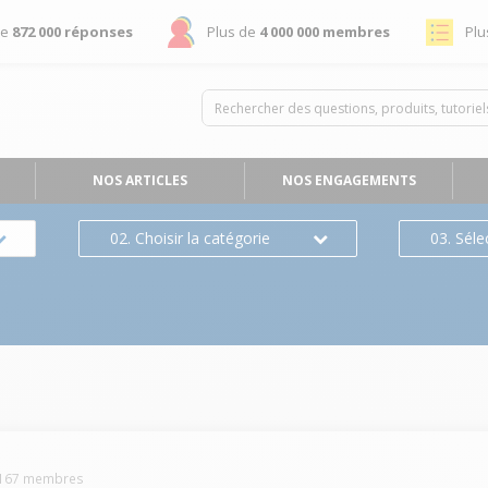
de
872 000 réponses
Plus de
4 000 000 membres
Plu
NOS ARTICLES
NOS ENGAGEMENTS
02. Choisir la catégorie
03. Séle
167
membres