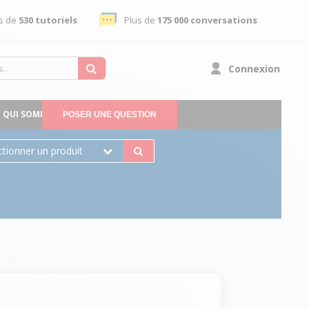
s de
530 tutoriels
Plus de
175 000 conversations
Connexion
QUI SOMMES-NOUS
POSER UNE QUESTION
ctionner un produit