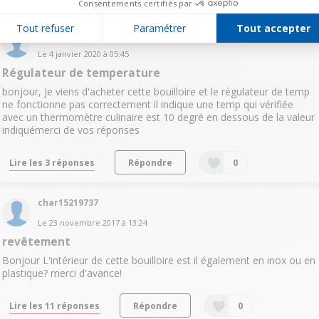
Consentements certifiés par
Tout refuser
Paramétrer
Tout accepter
gric15729770
Le
4 janvier 2020
à
05:45
Régulateur de temperature
bonjour, Je viens d'acheter cette bouilloire et le régulateur de temp
ne fonctionne pas correctement il indique une temp qui vérifiée
avec un thermomètre culinaire est 10 degré en dessous de la valeur
indiquémerci de vos réponses
Lire les 3 réponses
Répondre
0
char15219737
Le
23 novembre 2017
à
13:24
revêtement
Bonjour L'intérieur de cette bouilloire est il également en inox ou en
plastique? merci d'avance!
Lire les 11 réponses
Répondre
0