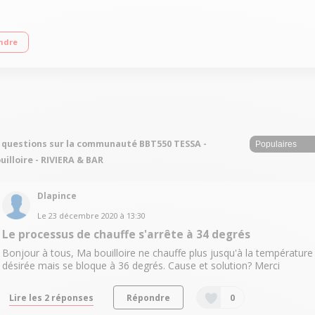
ur de température - Maintien au chaud 30 minutes Accès direct : 60, 80 et 100°
ndre
 questions sur la communauté BBT550 TESSA -
uilloire - RIVIERA & BAR
Dlapince
Le
23 décembre 2020
à
13:30
Le processus de chauffe s'arrête à 34 degrés
Bonjour à tous, Ma bouilloire ne chauffe plus jusqu'à la température
désirée mais se bloque à 36 degrés. Cause et solution? Merci
Lire les 2 réponses
Répondre
0