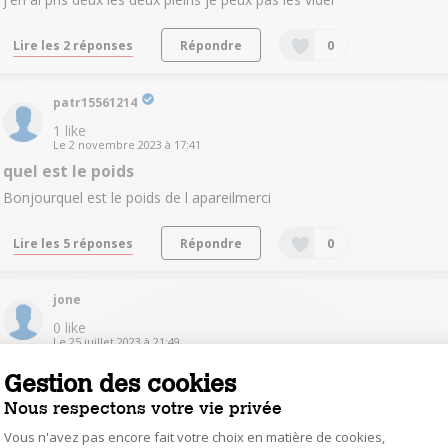
Lire les 2 réponses
Répondre
0
patr15561214
1
like
Le
2 novembre 2023
à
17:41
quel est le poids
Bonjourquel est le poids de l apareilmerci
Lire les 5 réponses
Répondre
0
jone
0
like
Le
25 juillet 2023
à
21:49
vider le bac
Gestion des cookies
Bonjour, Comment vider le bac à poussière de mon aspirateur ?
Nous respectons votre vie privée
merci
Vous n'avez pas encore fait votre choix en matière de cookies,