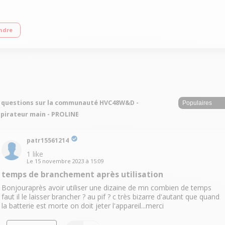
e 8 min Filtre lavable Rechargeable - Suceur long
ndre
 questions sur la communauté HVC48W&D -
pirateur main - PROLINE
patr15561214
1
like
Le
15 novembre 2023
à
15:09
temps de branchement après utilisation
Bonjouraprès avoir utiliser une dizaine de mn combien de temps
faut il le laisser brancher ? au pif ? c très bizarre d'autant que quand
la batterie est morte on doit jeter l'appareil...merci