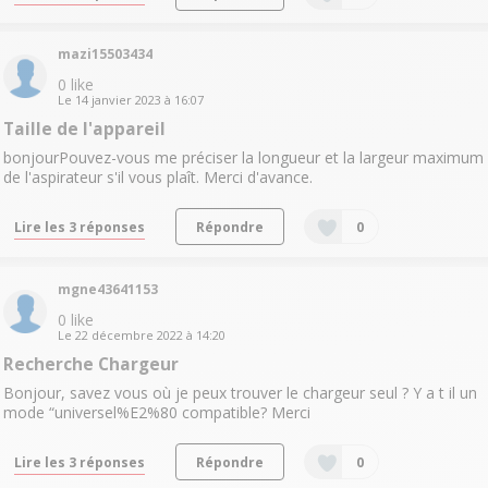
mazi15503434
0
like
Le
14 janvier 2023
à
16:07
Taille de l'appareil
bonjourPouvez-vous me préciser la longueur et la largeur maximum
de l'aspirateur s'il vous plaît. Merci d'avance.
Lire les 3 réponses
Répondre
0
mgne43641153
0
like
Le
22 décembre 2022
à
14:20
Recherche Chargeur
Bonjour, savez vous où je peux trouver le chargeur seul ? Y a t il un
mode “universel%E2%80 compatible? Merci
Lire les 3 réponses
Répondre
0