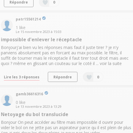
Répondre
0
patr15561214
1
like
Le
15 novembre 2023
à
15:03
impossible d'enlever le réceptacle
Bonjourj'ai bien vu les réponses mais faut il juste tirer ? je n'y
parviens absolument pas en forcant au max possible. le filtre, il
suffit de tourner mais le réceptacle il faut tirer tout droit mais avec
quoi ? même en glissant un couteau sur le coté il ...
voir la suite
Lire les 3 réponses
Répondre
0
gamb36616316
0
like
Le
13 novembre 2023
à
13:29
Netoyage du bol translucide
Bonjour On peut accéder au filtre mais impossible d ouvrir pour
vider le bol on ne jette pas un aspirateur parce qu il est plein de plus
j'en ai pris deux les deux pleins je peux pas les vider