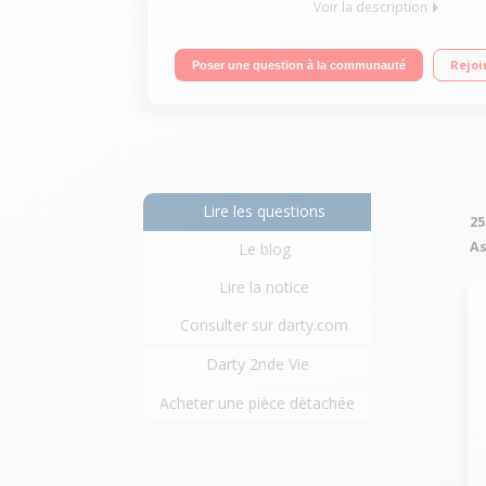
Voir la description
Fonction poussière Puissance 4.8 Volts - Autonomi
Rejoi
Poser une question à la communauté
Lire les questions
25
As
Le blog
Lire la notice
Consulter sur darty.com
Darty 2nde Vie
Acheter une pièce détachée