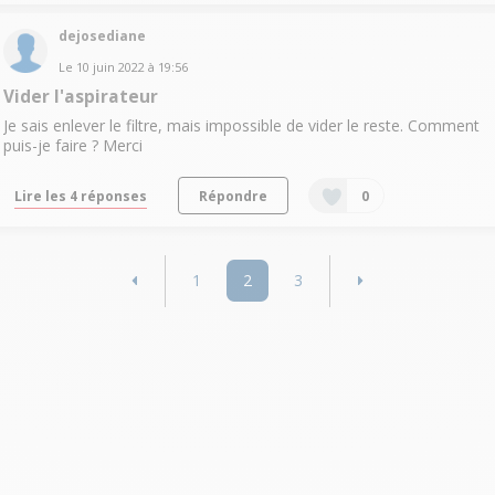
dejosediane
Le
10 juin 2022
à
19:56
Vider l'aspirateur
Je sais enlever le filtre, mais impossible de vider le reste. Comment
puis-je faire ? Merci
Lire les 4 réponses
Répondre
0
1
2
3