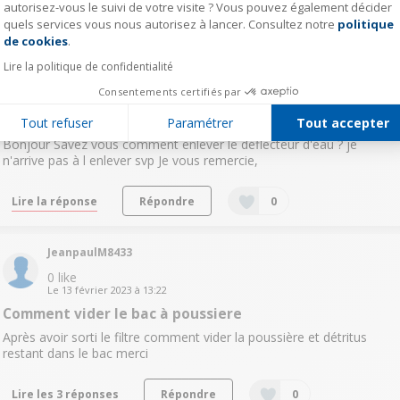
autorisez-vous le suivi de votre visite ? Vous pouvez également décider
Lire les 8 réponses
Répondre
0
quels services vous nous autorisez à lancer. Consultez notre
politique
Axeptio consent
de cookies
.
char15655097
Lire la politique de confidentialité
0
like
Consentements certifiés par
Le
25 juillet 2023
à
15:58
Enlever déflecteur d'eau
Tout refuser
Paramétrer
Tout accepter
Bonjour Savez vous comment enlever le déflecteur d'eau ? je
n'arrive pas à l enlever svp Je vous remercie,
Lire la réponse
Répondre
0
JeanpaulM8433
0
like
Le
13 février 2023
à
13:22
Comment vider le bac à poussiere
Après avoir sorti le filtre comment vider la poussière et détritus
restant dans le bac merci
Lire les 3 réponses
Répondre
0