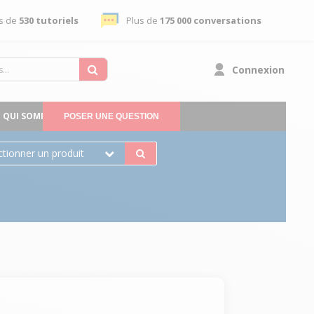
s de
530 tutoriels
Plus de
175 000 conversations
Connexion
QUI SOMMES-NOUS
POSER UNE QUESTION
ctionner un produit