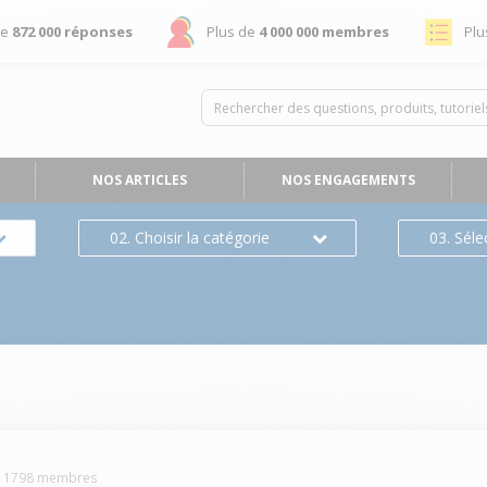
de
872 000 réponses
Plus de
4 000 000 membres
Plu
NOS ARTICLES
NOS ENGAGEMENTS
02. Choisir la catégorie
03. Séle
-
1798
membres