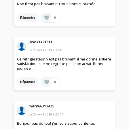
Non il est pas bruyant du tout, bonne journée
0
Répondre
jose41421611
Le
29 avril 2019
à
10:46
Ce réfrigérateur n'est pas bruyant, il me donne entière
satisfaction et je ne regrette pas mon achat. Bonne
journée
0
Répondre
mary66313425
Le
28 avril 2019
à
23:57
Bonjour pas du tout j'en suis super contente.