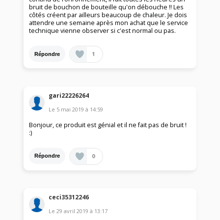
bruit de bouchon de bouteille qu'on débouche !! Les
côtés créent par ailleurs beaucoup de chaleur. Je dois
attendre une semaine après mon achat que le service
technique vienne observer si c'est normal ou pas.
1
Répondre
gari22226264
Le
5 mai 2019
à
14:59
Bonjour, ce produit est génial et il ne fait pas de bruit !
:)
0
Répondre
ceci35312246
Le
29 avril 2019
à
13:17