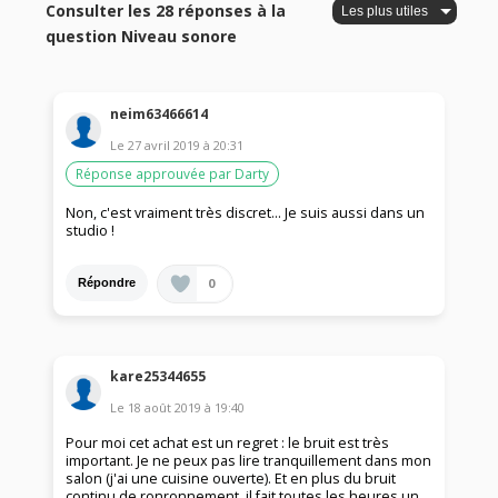
Consulter les 28 réponses à la
question Niveau sonore
neim63466614
Le
27 avril 2019
à
20:31
Réponse approuvée par Darty
Non, c'est vraiment très discret... Je suis aussi dans un
studio !
0
Répondre
kare25344655
Le
18 août 2019
à
19:40
Pour moi cet achat est un regret : le bruit est très
important. Je ne peux pas lire tranquillement dans mon
salon (j'ai une cuisine ouverte). Et en plus du bruit
continu de ronronnement, il fait toutes les heures un