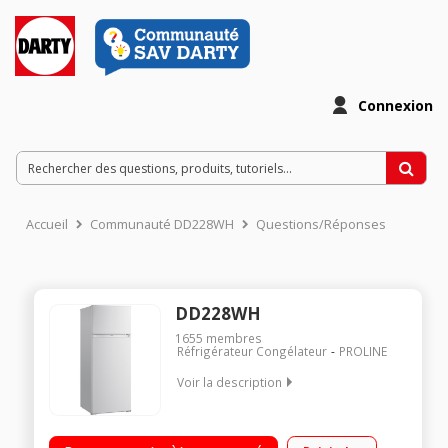
Connexion
Accueil
Communauté DD228WH
Questions/Réponses
DD228WH
1655
membres
Réfrigérateur Congélateur
PROLINE
Voir la description
Volume 212 L - Dimensions HxLxP : 143x55x58 cm - A+
Réfrigérateur à froid statique 171 L Congélateur à froid