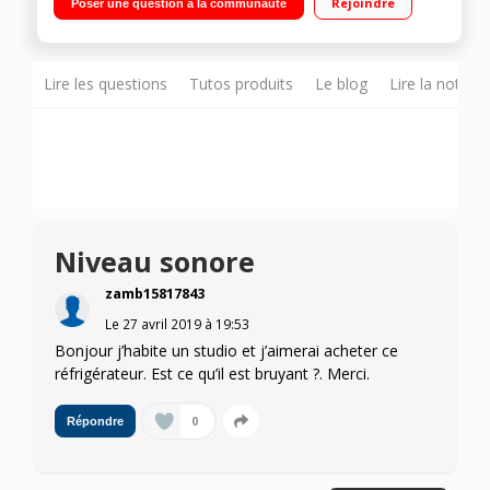
Rejoindre
Poser une question à la communauté
statique 41 L Faible encombrement
Lire les questions
Tutos produits
Le blog
Lire la notice
Niveau sonore
zamb15817843
Le
27 avril 2019
à
19:53
Bonjour j’habite un studio et j’aimerai acheter ce
réfrigérateur. Est ce qu’il est bruyant ?. Merci.
0
Répondre