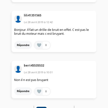
lili41351565
Le
28 avril 2019
à
12:42
Bonjour. Il fait un drôle de bruit en effet. C est pas le
bruit du moteur mais c est bruyant.
0
Répondre
bert45535532
Le
28 avril 2019
à
10:01
Non il n est pas bruyant
0
Répondre