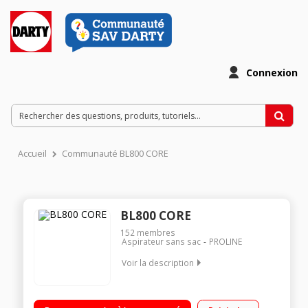
Connexion
Accueil
Communauté BL800 CORE
BL800 CORE
152
membres
Aspirateur sans sac
PROLINE
Voir la description
Efficacité d'aspiration sols durs B- Tapis / moquette : E Classe
d'efficacité énergétique : B Niveau sonore 82 dB - Qualité de