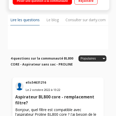
Rejoindre
Poser une question à la communauté
filtration : F Brosse double position
Lire les questions
Le blog
Consulter sur darty.com
4 questions sur la communauté BL800
CORE - Aspirateur sans sac - PROLINE
elis54631216
Le
2 octobre 2022
à
13:22
Aspirateur BL800 core - remplacement
filtre?
Bonjour, quel filtre est compatible avec
l'aspirateur Proline BL800 core ? J'ai besoin de le