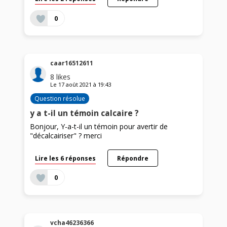
0
caar16512611
8
likes
Le
17 août 2021
à
19:43
Question résolue
y a t-il un témoin calcaire ?
Bonjour, Y-a-t-il un témoin pour avertir de
"décalcairiser" ? merci
Lire les 6 réponses
Répondre
0
vcha46236366