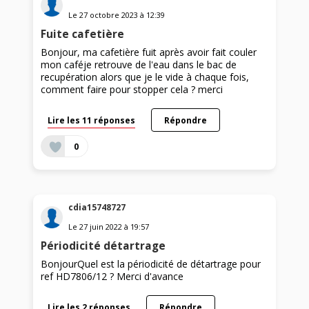
Le
27 octobre 2023
à
12:39
Fuite cafetière
Bonjour, ma cafetière fuit après avoir fait couler
mon caféje retrouve de l'eau dans le bac de
recupération alors que je le vide à chaque fois,
comment faire pour stopper cela ? merci
Lire les 11 réponses
Répondre
0
cdia15748727
Le
27 juin 2022
à
19:57
Périodicité détartrage
BonjourQuel est la périodicité de détartrage pour
ref HD7806/12 ? Merci d'avance
Lire les 2 réponses
Répondre