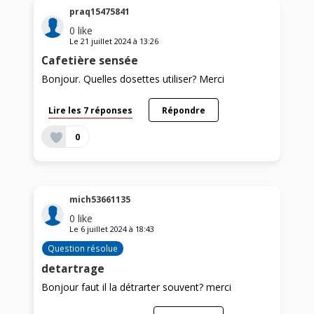
praq15475841
0
like
Le
21 juillet 2024
à
13:26
Cafetière sensée
Bonjour. Quelles dosettes utiliser? Merci
Lire les 7 réponses
Répondre
0
mich53661135
0
like
Le
6 juillet 2024
à
18:43
Question résolue
detartrage
Bonjour faut il la détrarter souvent? merci