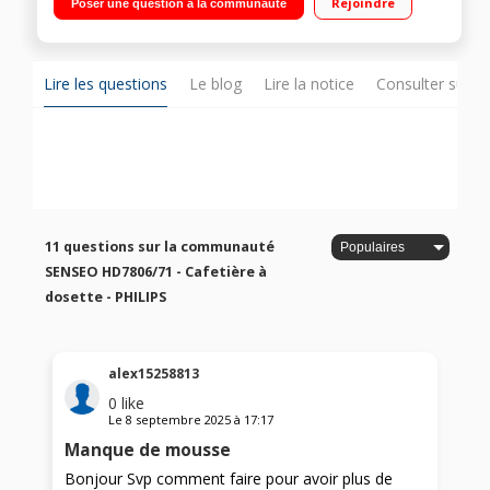
Rejoindre
Poser une question à la communauté
Créma plus Capacité du réservoir : 0,7 L
Lire les questions
Le blog
Lire la notice
Consulter sur d
11 questions sur la communauté
SENSEO HD7806/71 - Cafetière à
dosette - PHILIPS
alex15258813
0
like
Le
8 septembre 2025
à
17:17
Manque de mousse
Bonjour Svp comment faire pour avoir plus de