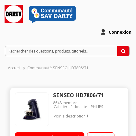
Connexion
Accueil
Communauté SENSEO HD7806/71
SENSEO HD7806/71
8648
membres
Cafetière à dosette
PHILIPS
Voir la description
Cafetière Senseo à dosettes - 1 ou 2 tasses Longueur du café
ajustable manuellement Arrêt automatique - Technologie