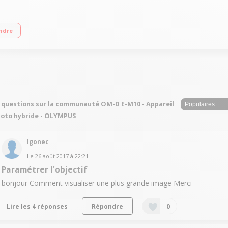
ile orientable 7,5 cm 1037K pixels - Viseur / Flash integré - Mode rafale 8 ips -
ndre
 questions sur la communauté OM-D E-M10 - Appareil
oto hybride - OLYMPUS
Igonec
Le
26 août 2017
à
22:21
Paramétrer l'objectif
bonjour Comment visualiser une plus grande image Merci
Lire les 4 réponses
Répondre
0