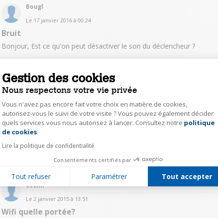
Bougl
Le
17 janvier 2016
à
00:24
Bruit
Bonjour, Est ce qu'on peut désactiver le son du déclencheur ?
Lire les 18 réponses
Répondre
0
Gestion des cookies
Nous respectons votre vie privée
oger15107308
Vous n'avez pas encore fait votre choix en matière de cookies,
Le
5 avril 2015
à
14:52
autorisez-vous le suivi de votre visite ? Vous pouvez également décider
Cache objectif
quels services vous nous autorisez à lancer. Consultez notre
politique
Axeptio consent
de cookies
.
Bonjour. Cet appareil dispose t'il d'un cache objectif? Merci
Lire la politique de confidentialité
Lire les 5 réponses
Répondre
0
Consentements certifiés par
Tout refuser
Paramétrer
Tout accepter
cecim
Le
2 janvier 2015
à
13:51
Wifi quelle portée?