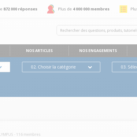
de
872 000 réponses
Plus de
4 000 000 membres
Plu
NOS ARTICLES
NOS ENGAGEMENTS
02. Choisir la catégorie
03. Séle
LYMPUS
-
116
membres