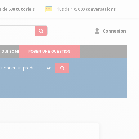
s de
530 tutoriels
Plus de
175 000 conversations
Connexion
QUI SOMMES-NOUS
POSER UNE QUESTION
ctionner un produit