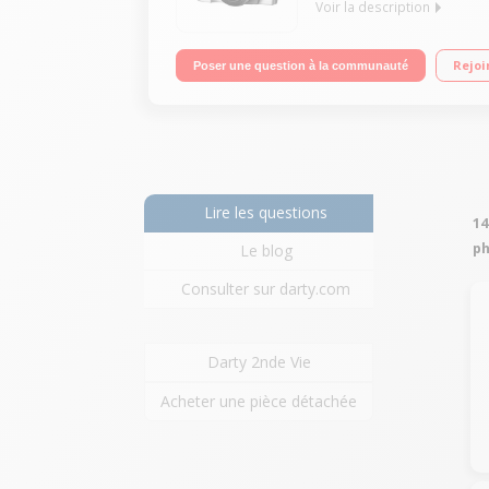
Voir la description
Capteur CMOS 4/3 16 millions de pixels / Ecran tact
Rejoi
Poser une question à la communauté
14-42 mm
Lire les questions
14
ph
Le blog
Consulter sur darty.com
Darty 2nde Vie
Acheter une pièce détachée