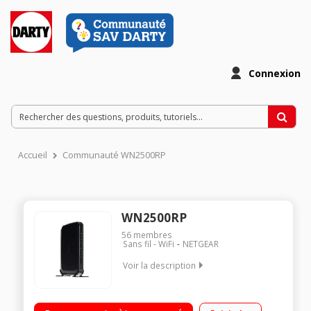
Connexion
Accueil
Communauté WN2500RP
WN2500RP
56
membres
Sans fil - WiFi
NETGEAR
Voir la description
Répéteur Universel WiFi N / Augmente la portée et la
puissance Wi-Fi / Débit maximal théorique 600 Mbps (Dual