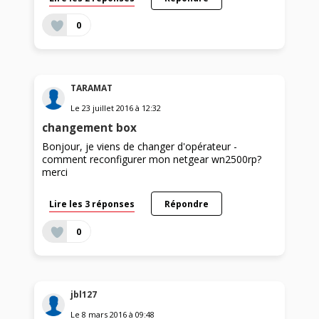
0
TARAMAT
Le
23 juillet 2016
à
12:32
changement box
Bonjour, je viens de changer d'opérateur -
comment reconfigurer mon netgear wn2500rp?
merci
Lire les 3 réponses
Répondre
0
jbl127
Le
8 mars 2016
à
09:48