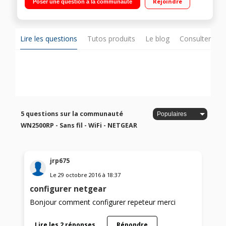
Rejoindre
Poser une question à la communauté
Band) / 4 ports RJ45 LAN
Lire les questions
Tutos produits
Le blog
Consulter sur
5 questions sur la communauté
WN2500RP - Sans fil - WiFi - NETGEAR
jrp675
Le
29 octobre 2016
à
18:37
configurer netgear
Bonjour comment configurer repeteur merci
Lire les 2 réponses
Répondre