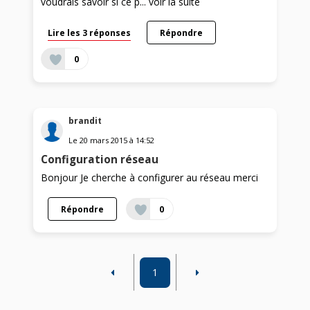
voudrais savoir si ce p...
voir la suite
Lire les 3 réponses
Répondre
0
brandit
Le
20 mars 2015
à
14:52
Configuration réseau
Bonjour Je cherche à configurer au réseau merci
Répondre
0
1