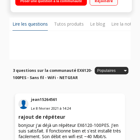
Rejoindre
Poser une question à la communauté
fréquence - connexion ultra rapide) Plus petit répéteur AC1200
au monde
Lire les questions
Tutos produits
Le blog
Lire la notice
3 questions sur la communauté EX6120-
100PES - Sans fil - WiFi - NETGEAR
jean15264561
Le
8 février 2021
à
14:24
rajout de répéteur
bonjour j'ai déjà un répéteur EX6120-100PES. J'en
suis satisfait. Il fonctionne bien et s'est installé très
facilement. Son débit en wifi est ~40 Mbit/s.