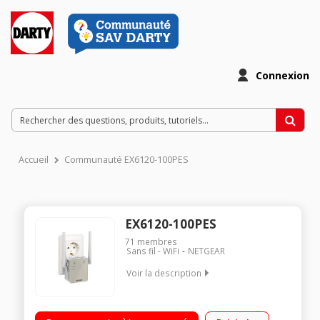
Connexion
Accueil
Communauté EX6120-100PES
EX6120-100PES
71
membres
Sans fil - WiFi
NETGEAR
Voir la description
Augmente la portée et la puissance Wi-Fi Wifi Dual Band 1200
Mbps max - Port Ethernet Technologie FastLane (2 bandes de