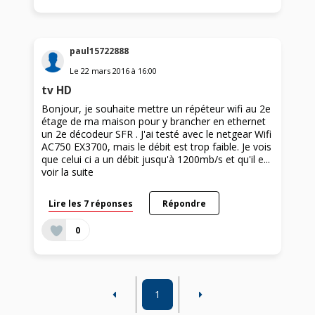
paul15722888
Le
22 mars 2016
à
16:00
tv HD
Bonjour, je souhaite mettre un répéteur wifi au 2e
étage de ma maison pour y brancher en ethernet
un 2e décodeur SFR . J'ai testé avec le netgear Wifi
AC750 EX3700, mais le débit est trop faible. Je vois
que celui ci a un débit jusqu'à 1200mb/s et qu'il e...
voir la suite
Lire les 7 réponses
Répondre
0
1