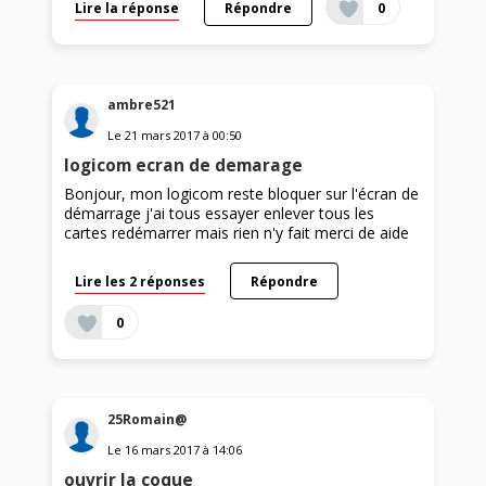
Lire la réponse
Répondre
0
ambre521
Le
21 mars 2017
à
00:50
logicom ecran de demarage
Bonjour, mon logicom reste bloquer sur l'écran de
démarrage j'ai tous essayer enlever tous les
cartes redémarrer mais rien n'y fait merci de aide
Lire les 2 réponses
Répondre
0
25Romain@
Le
16 mars 2017
à
14:06
ouvrir la coque