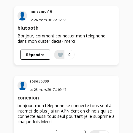
mmscmoi16
Le
26 mars 2017
à
12:55
blutooth
Bonjour, comment connecter mon telephone
dans mon duster dacia? merci
Répondre
0
soso36300
Le
23 mars 2017
à
09:47
conexion
bonjour, mon téléphone se connecte tous seul à
internet de plus j'ai un APN écrit en chinois qui se
connecte aussi tous seul pourtant je le supprime à
chaque fois Merci