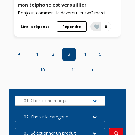
mon telphone est verouillier
Bonjour, comment le deveroullier svp? merci
Lire la réponse
Répondre
0
1
2
3
4
5
...
10
...
11
01. Choisir une marque
02. Choisir la catégorie
03. Sélectionner un produit