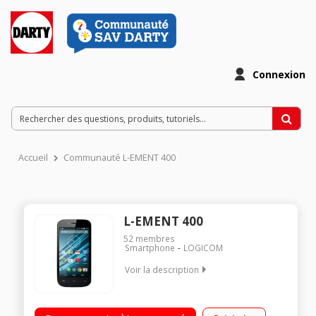
Connexion
Accueil
Communauté L-EMENT 400
L-EMENT 400
52
membres
Smartphone
LOGICOM
Voir la description
Mobile sous Android 4.4 Kit Kat - 3G / Ecran tactile de 4" (10,2
cm) - 480 x 800 pixels / Processeur double-coeur 1GHz - 4Go