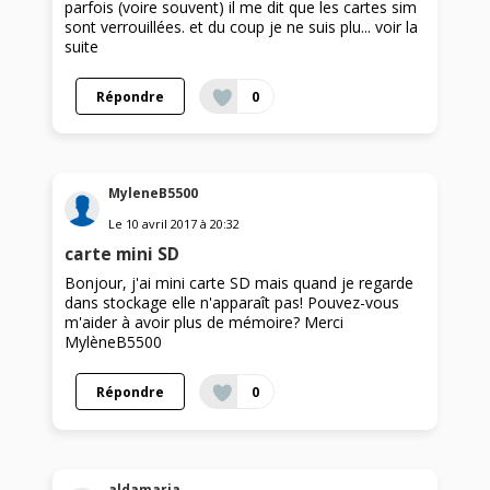
parfois (voire souvent) il me dit que les cartes sim
sont verrouillées. et du coup je ne suis plu...
voir la
suite
Répondre
0
MyleneB5500
Le
10 avril 2017
à
20:32
carte mini SD
Bonjour, j'ai mini carte SD mais quand je regarde
dans stockage elle n'apparaît pas! Pouvez-vous
m'aider à avoir plus de mémoire? Merci
MylèneB5500
Répondre
0
aldamaria