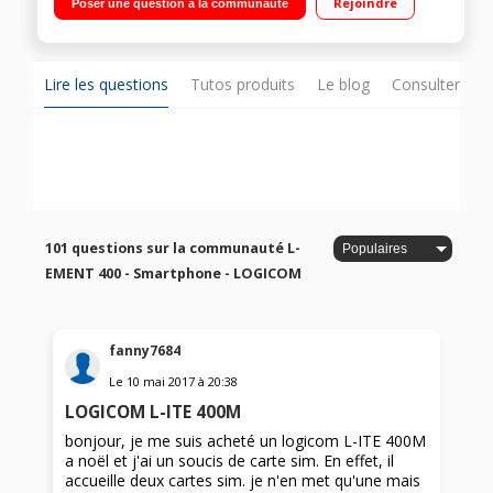
Rejoindre
Poser une question à la communauté
de mémoire / Photo 2 mégapixels - Enregistreur vidéo
Lire les questions
Tutos produits
Le blog
Consulter sur
101 questions sur la communauté L-
EMENT 400 - Smartphone - LOGICOM
fanny7684
Le
10 mai 2017
à
20:38
LOGICOM L-ITE 400M
bonjour, je me suis acheté un logicom L-ITE 400M
a noël et j'ai un soucis de carte sim. En effet, il
accueille deux cartes sim. je n'en met qu'une mais