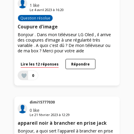
1
like
Le
4 avril 2023
à
16:20
Question résolue
Coupure d'image
Bonjour . Dans mon téléviseur LG Oled , il arrive
des coupures d'image à une régularité très
variable . A quoi c'est dû ? De mon téléviseur ou
de ma box ? Merci pour votre aide
Lire les 12 réponses
Répondre
0
dimi15777030
0
like
Le
21 février 2023
à
12:29
appareil noir à brancher en prise jack
Bonjour, a quoi sert l'appareil à brancher en prise