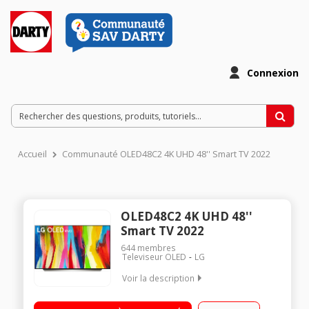
Connexion
Accueil
Communauté OLED48C2 4K UHD 48'' Smart TV 2022
OLED48C2 4K UHD 48''
Smart TV 2022
644
membres
Televiseur OLED
LG
Voir la description
"Ecran OLED 122 cm (48"") - 4K UHD Processeur Alpha 9 Gen 5
AI 4K Dolby Atmos / Dolby Vision IQ Intelligence Artificielle LG