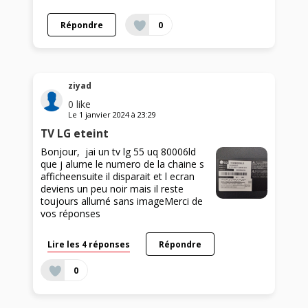
Répondre
0
ziyad
0
like
Le
1 janvier 2024
à
23:29
TV LG eteint
Bonjour, jai un tv lg 55 uq 80006ld
que j alume le numero de la chaine s
afficheensuite il disparait et l ecran
deviens un peu noir mais il reste
toujours allumé sans imageMerci de
vos réponses
Lire les 4 réponses
Répondre
0