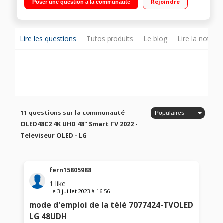
Rejoindre
Poser une question à la communauté
ThinQ - Google Assistant intégrés Compatible Homekit, Apple
Airplay 2, Miracast 4 HDMI - 3 USB - Magic Remote Incluse
Fonction NFC Magic Tap"
Lire les questions
Tutos produits
Le blog
Lire la notice
11 questions sur la communauté
OLED48C2 4K UHD 48'' Smart TV 2022 -
Televiseur OLED - LG
fern15805988
1
like
Le
3 juillet 2023
à
16:56
mode d'emploi de la télé 7077424-TVOLED
LG 48UDH