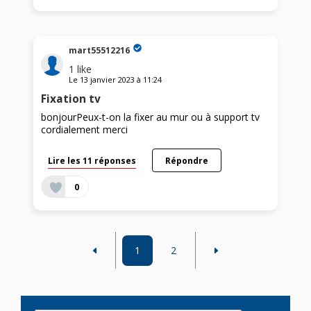
mart55512216
1
like
Le
13 janvier 2023
à
11:24
Fixation tv
bonjourPeux-t-on la fixer au mur ou à support tv
cordialement merci
Lire les 11 réponses
Répondre
0
1
2