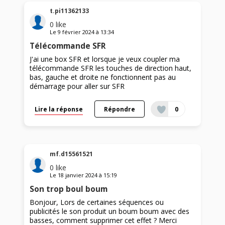
t.pi11362133
0
like
Le
9 février 2024
à
13:34
Télécommande SFR
J'ai une box SFR et lorsque je veux coupler ma
télécommande SFR les touches de direction haut,
bas, gauche et droite ne fonctionnent pas au
démarrage pour aller sur SFR
Lire la réponse
Répondre
0
mf.d15561521
0
like
Le
18 janvier 2024
à
15:19
Son trop boul boum
Bonjour, Lors de certaines séquences ou
publicités le son produit un boum boum avec des
basses, comment supprimer cet effet ? Merci